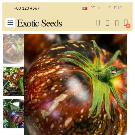
PT
€
EUR
+00 123 4567
Exotic Seeds