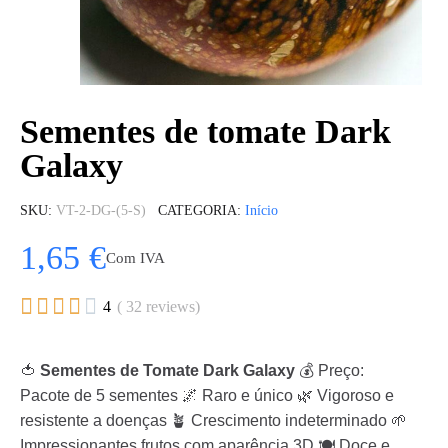
Sementes de tomate Dark
Galaxy
SKU
VT-2-DG-(5-S)
CATEGORIA
Início
1,65 €
Com IVA





4
( 32 reviews)
🍅
Sementes de Tomate Dark Galaxy
💰 Preço:
Pacote de 5 sementes 🌌 Raro e único 🌿 Vigoroso e
resistente a doenças 🪴 Crescimento indeterminado 🌱
Impressionantes frutos com aparência 3D 🍽️ Doce e