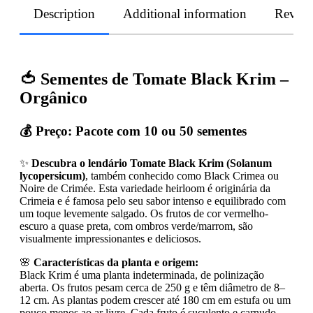
Description
Additional information
Revie
🍅 Sementes de Tomate Black Krim –
Orgânico
💰 Preço:
Pacote com 10 ou 50 sementes
✨
Descubra o lendário Tomate Black Krim (Solanum
lycopersicum)
, também conhecido como Black Crimea ou
Noire de Crimée. Esta variedade heirloom é originária da
Crimeia e é famosa pelo seu sabor intenso e equilibrado com
um toque levemente salgado. Os frutos de cor vermelho-
escuro a quase preta, com ombros verde/marrom, são
visualmente impressionantes e deliciosos.
🌸
Características da planta e origem:
Black Krim é uma planta indeterminada, de polinização
aberta. Os frutos pesam cerca de 250 g e têm diâmetro de 8–
12 cm. As plantas podem crescer até 180 cm em estufa ou um
pouco menos ao ar livre. Cada fruto é suculento e carnudo –