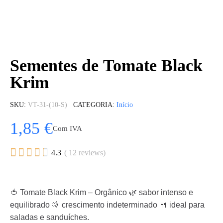
Sementes de Tomate Black
Krim
SKU
VT-31-(10-S)
CATEGORIA
Início
1,85 €
Com IVA





4.3
( 12 reviews)
🍅 Tomate Black Krim – Orgânico 🌿 sabor intenso e
equilibrado 🌞 crescimento indeterminado 🍴 ideal para
saladas e sanduíches.