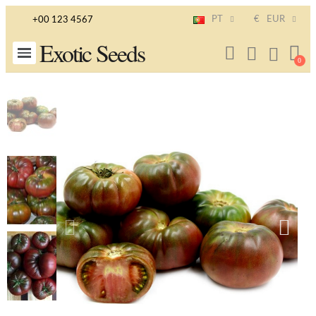
PT
€
EUR
+00 123 4567
Exotic Seeds