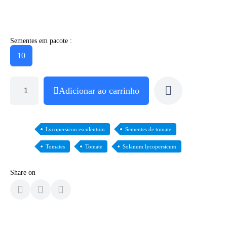
Sementes em pacote :
10
Adicionar ao carrinho
Lycopersicon esculentum
Sementes de tomate
Tomates
Tomate
Solanum lycopersicum
Share on