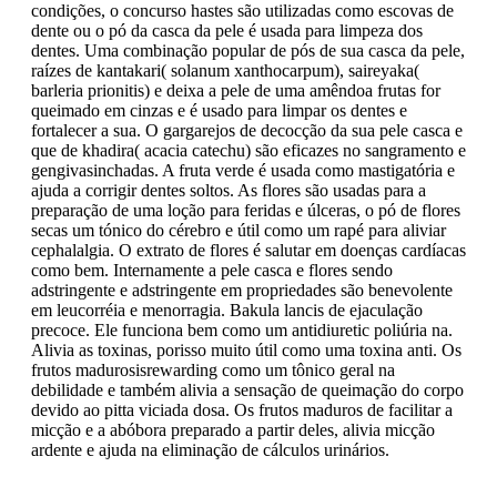
condições, o concurso hastes são utilizadas como escovas de
dente ou o pó da casca da pele é usada para limpeza dos
dentes. Uma combinação popular de pós de sua casca da pele,
raízes de kantakari( solanum xanthocarpum), saireyaka(
barleria prionitis) e deixa a pele de uma amêndoa frutas for
queimado em cinzas e é usado para limpar os dentes e
fortalecer a sua. O gargarejos de decocção da sua pele casca e
que de khadira( acacia catechu) são eficazes no sangramento e
gengivasinchadas. A fruta verde é usada como mastigatória e
ajuda a corrigir dentes soltos. As flores são usadas para a
preparação de uma loção para feridas e úlceras, o pó de flores
secas um tónico do cérebro e útil como um rapé para aliviar
cephalalgia. O extrato de flores é salutar em doenças cardíacas
como bem. Internamente a pele casca e flores sendo
adstringente e adstringente em propriedades são benevolente
em leucorréia e menorragia. Bakula lancis de ejaculação
precoce. Ele funciona bem como um antidiuretic poliúria na.
Alivia as toxinas, porisso muito útil como uma toxina anti. Os
frutos madurosisrewarding como um tônico geral na
debilidade e também alivia a sensação de queimação do corpo
devido ao pitta viciada dosa. Os frutos maduros de facilitar a
micção e a abóbora preparado a partir deles, alivia micção
ardente e ajuda na eliminação de cálculos urinários.