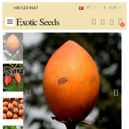
PT
€
EUR
+00 123 4567
Exotic Seeds