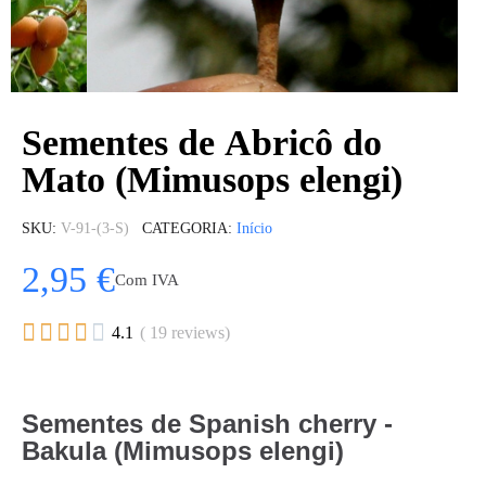
Sementes de Abricô do
Mato (Mimusops elengi)
SKU
V-91-(3-S)
CATEGORIA
Início
2,95 €
Com IVA





4.1
( 19 reviews)
Sementes de Spanish cherry -
Bakula (Mimusops elengi)