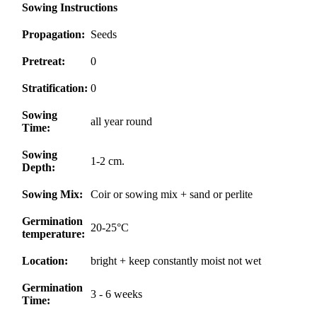
Sowing Instructions
Propagation:
Seeds
Pretreat:
0
Stratification:
0
Sowing
all year round
Time:
Sowing
1-2 cm.
Depth:
Sowing Mix:
Coir or sowing mix + sand or perlite
Germination
20-25°C
temperature:
Location:
bright + keep constantly moist not wet
Germination
3 - 6 weeks
Time: