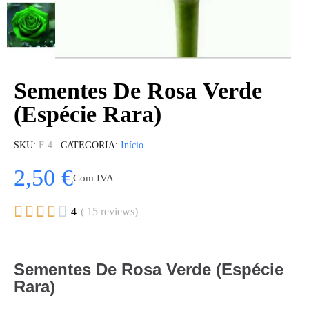
Sementes De Rosa Verde
(Espécie Rara)
SKU
F-4
CATEGORIA
Início
2,50 €
Com IVA





4
( 15 reviews)
Sementes De Rosa Verde (Espécie
Rara)