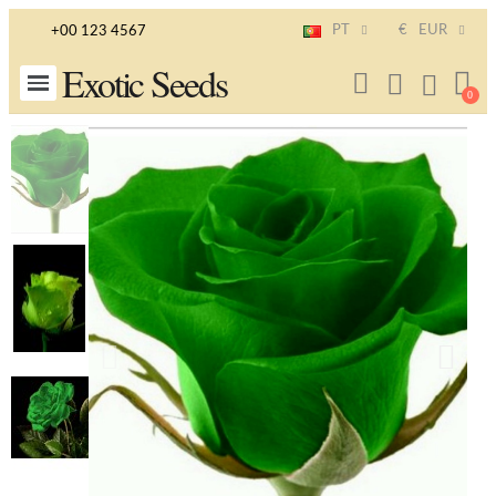
PT
€
EUR
+00 123 4567
Exotic Seeds