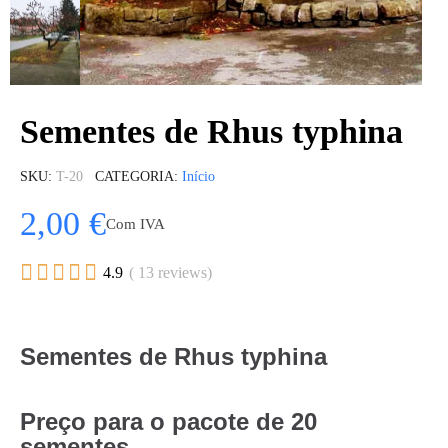
Sementes de Rhus typhina
SKU
T-20
CATEGORIA
Início
2,00 €
Com IVA





4.9
( 13 reviews)
Sementes de Rhus typhina
Preço para o pacote de 20
sementes.