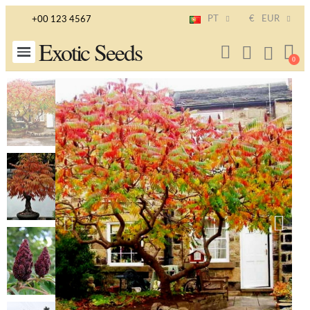
PT
€
EUR
+00 123 4567
Exotic Seeds