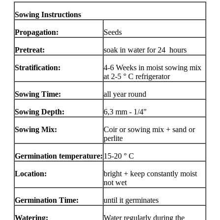
Sowing Instructions
Propagation:
Seeds
Pretreat:
soak in water for 24 hours
Stratification:
4-6 Weeks in moist sowing mix
at 2-5 ° C refrigerator
Sowing Time:
all year round
Sowing Depth:
6,3 mm - 1/4"
Sowing Mix:
Coir or sowing mix + sand or
perlite
Germination temperature:
15-20 ° C
Location:
bright + keep constantly moist
not wet
Germination Time:
until it germinates
Watering:
Water regularly during the