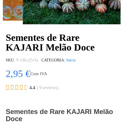
Sementes de Rare
KAJARI Melão Doce
SKU
V-136-(25-S)
CATEGORIA
Início
2,95 €
Com IVA





4.4
( 9 reviews)
Sementes de Rare KAJARI Melão
Doce