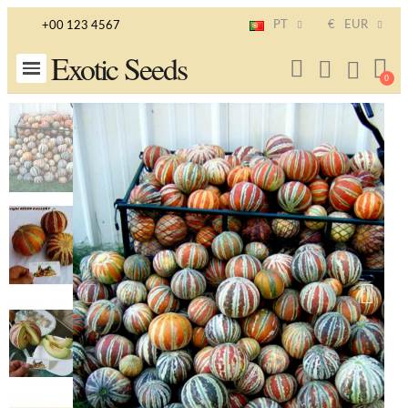
PT
€
EUR
+00 123 4567
Exotic Seeds