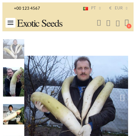
PT
€
EUR
+00 123 4567
Exotic Seeds