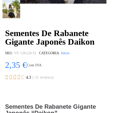
Sementes De Rabanete
Gigante Japonês Daikon
SKU
VE-128-(20-S)
CATEGORIA
Início
2,35 €
Com IVA





4.3
( 31 reviews)
Sementes De Rabanete Gigante
Japonês “Daikon”