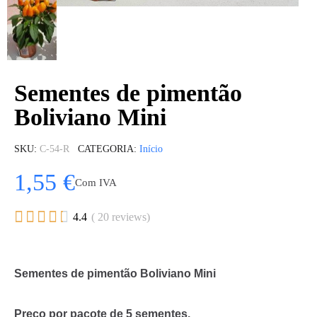
Sementes de pimentão
Boliviano Mini
SKU
C-54-R
CATEGORIA
Início
1,55 €
Com IVA





4.4
( 20 reviews)
Sementes de pimentão Boliviano Mini
Preço por pacote de 5 sementes.