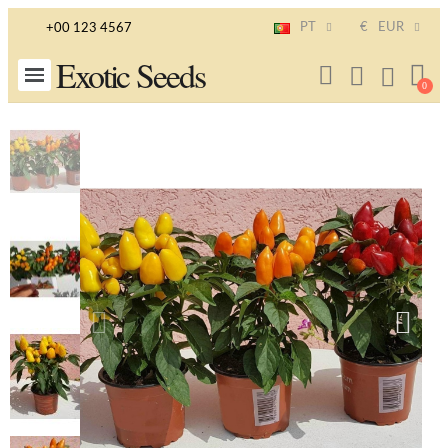
PT
€
EUR
+00 123 4567
Exotic Seeds