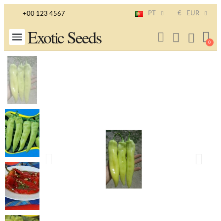
PT
€
EUR
+00 123 4567
Exotic Seeds