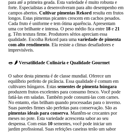
para até a primeira geada. Esta variedade é muito robusta e
forte. Especialistas a desenvolveram para alto desempenho em
campos abertos.
Cultivar pimentas Rekord
resulta em frutos
longos. Estas pimentas picantes crescem em cachos pesados.
Cada fruto é uniforme e tem ótima aparência. Apresentam
uma cor brilhante e intensa. O peso médio fica entre
18
e
21
g. Têm textura firme. Produtores sérios apreciam essa
qualidade. Escolha Rekord para uma
variedade de pimenta
com alto rendimento
. Ela resiste a climas desafiadores e
imprevisíveis.
🥗 🌶️ Versatilidade Culinária e Qualidade Gourmet
O sabor desta pimenta é de classe mundial. Oferece um
equilíbrio perfeito de picância. Essa qualidade é comum em
cultivares húngaros. Estas
sementes de pimenta húngara
produzem frutos excelentes para consumo fresco. Você pode
fatiá-las em saladas. Também pode consumi-las com carnes.
No entanto, elas brilham quando processadas para o inverno.
Suas paredes firmes são perfeitas para conservação. São as
pimentas ideais para conserva
. Mantêm-se crocantes por
meses no pote. Esta variedade acrescenta sabor ao seu
despensa. Com estas
10
sementes, você pode iniciar um
jardim profissional. Suas refeições caseiras terão um sabor