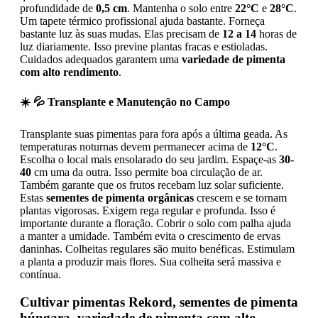
profundidade de
0,5 cm
. Mantenha o solo entre
22°C
e
28°C
.
Um tapete térmico profissional ajuda bastante. Forneça
bastante luz às suas mudas. Elas precisam de
12 a 14
horas de
luz diariamente. Isso previne plantas fracas e estioladas.
Cuidados adequados garantem uma
variedade de pimenta
com alto rendimento
.
☀️ 💦 Transplante e Manutenção no Campo
Transplante suas pimentas para fora após a última geada. As
temperaturas noturnas devem permanecer acima de
12°C
.
Escolha o local mais ensolarado do seu jardim. Espaçe-as
30-
40
cm uma da outra. Isso permite boa circulação de ar.
Também garante que os frutos recebam luz solar suficiente.
Estas
sementes de pimenta orgânicas
crescem e se tornam
plantas vigorosas. Exigem rega regular e profunda. Isso é
importante durante a floração. Cobrir o solo com palha ajuda
a manter a umidade. Também evita o crescimento de ervas
daninhas. Colheitas regulares são muito benéficas. Estimulam
a planta a produzir mais flores. Sua colheita será massiva e
contínua.
Cultivar pimentas Rekord, sementes de pimenta
húngara, variedade de pimenta com alto