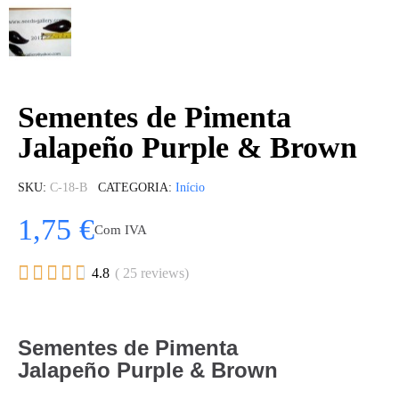
Sementes de Pimenta
Jalapeño Purple & Brown
SKU
C-18-B
CATEGORIA
Início
1,75 €
Com IVA





4.8
( 25 reviews)
Sementes de Pimenta
Jalapeño Purple & Brown