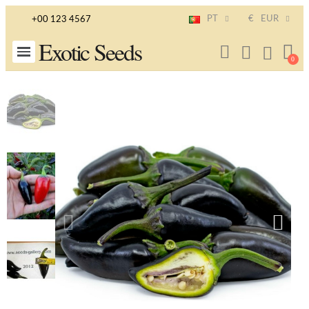
PT
€
EUR
+00 123 4567
Exotic Seeds