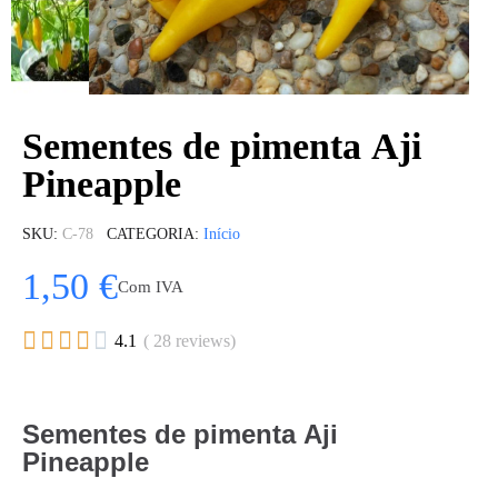
Sementes de pimenta Aji
Pineapple
SKU
C-78
CATEGORIA
Início
1,50 €
Com IVA





4.1
( 28 reviews)
Sementes de pimenta Aji
Pineapple