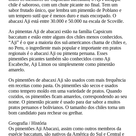
chile é saboroso, com um chute picante no final. Tem um
sabor frutado único, que lembra um pimentão de Poblano e
um tempero sutil que é menos duro e mais encorpado. O
abacaxi Aji está entre 30.000 e 50.000 na escala de Scoville.
As pimentas Aji de abacaxi estão na família Capsicum
baccatum e estão entre alguns dos chiles menos conhecidos.
“Aji” é o que a maioria dos sul-americanos chama de chiles e,
no Peru, o ingrediente mais popular e importante em pratos
regionais é o abacaxi Aji ou pimenta peruana. Esses
pimentões picantes também são conhecidos como Aji
Escabeche, Aji Limon ou simplesmente como pimentão
amarelo.
Os pimentões de abacaxi Aji são usados ​​com mais frequência
em receitas como pasta. Os pimentões são secos e usados ​​
como tempero moído em uma variedade de pratos. Quando
cozidos, os pimentões ficam amarelos, correspondendo ao seu
nome. O pimentão picante é usado para dar sabor a muitos
pratos peruanos e bolivianos. O tamanho dos chiles torna um
bom candidato para rechear ou grelhar.
Geografia / História
Os pimentões Aji Abacaxi, assim como outros membros da
espécie baccatum, são nativos da América do Sul e Central e