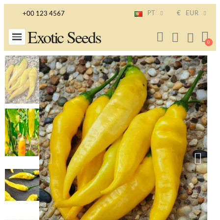
PT
€
EUR
+00 123 4567
Exotic Seeds