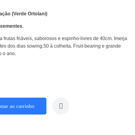
ção (Verde Ortolani)
 sementes.
a frutas friáveis, saborosos e espinho-livres de 40cm. Imerja
s dos dias sowing.50 à colheita. Fruit-bearing e grande
o o ano.
onar ao carrinho