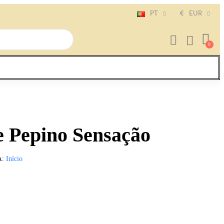
PT
€
EUR
e Pepino Sensação
A
Início