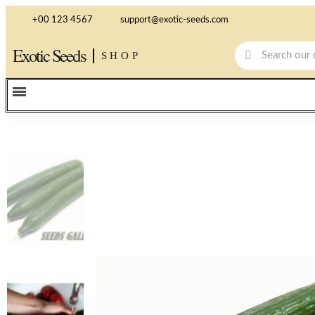
+00 123 4567
support@exotic-seeds.com
Exotic Seeds
SHOP