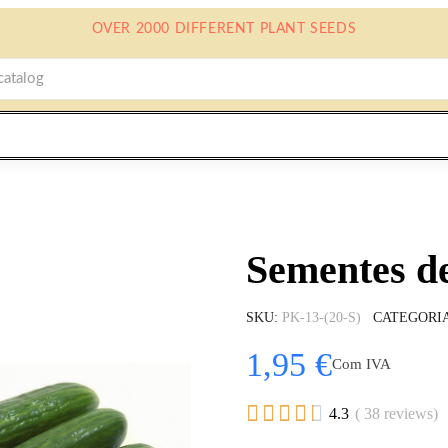
OVER 2000 DIFFERENT PLANT SEEDS
Sementes d
SKU
PK-13-(20-S)
CATEGORI
1,95 €
Com IVA





4.3
( 38 reviews)