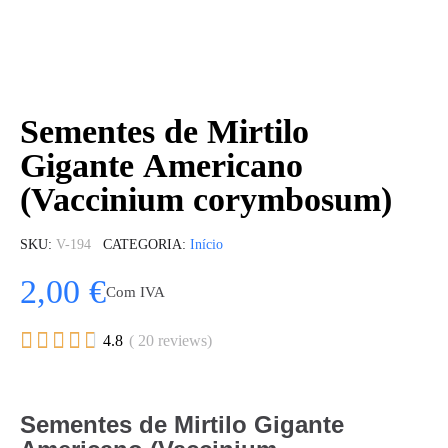
Sementes de Mirtilo
Gigante Americano
(Vaccinium corymbosum)
SKU
V-194
CATEGORIA
Início
2,00 €
Com IVA





4.8
( 20 reviews)
Sementes de Mirtilo Gigante