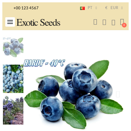
PT
€
EUR
+00 123 4567
Exotic Seeds