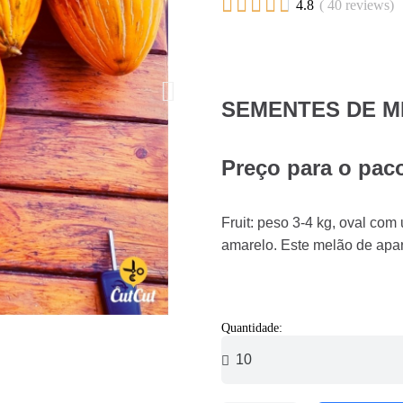





4.8
( 40 reviews)
SEMENTES DE M
Preço para o pac
Fruit: peso 3-4 kg, oval com
amarelo. Este melão de apar
Quantidade: