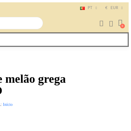
PT
€
EUR
e melão grega
O
A
Início