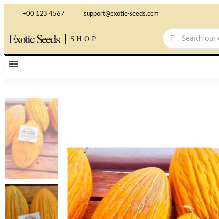
+00 123 4567
support@exotic-seeds.com
Exotic Seeds
SHOP