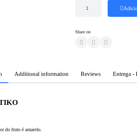
Adici
Share on
n
Additional information
Reviews
Entrega -
TIKO
or do fruto é amarelo.