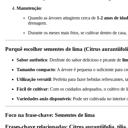
Manutenção
:
Quando as árvores atingirem cerca de
1-2 anos de ida
drenagem.
Durante os meses mais frios, se cultivar dentro de casa
Porquê escolher sementes de lima (Citrus aurantiifol
Sabor autêntico
: Desfrute do sabor delicioso e picante de
lim
Tamanho compacto
: A árvore é pequena o suficiente para c
Utilização versátil
: Perfeita para fazer bebidas refrescantes, t
Fácil de cultivar
: Com os cuidados adequados, o cultivo de l
Variedades anãs disponíveis
: Pode ser cultivada no interio
Foco na frase-chave
: Sementes de lima
Frases-chave relacionadas
: Citrus aurantiifolia, tília,