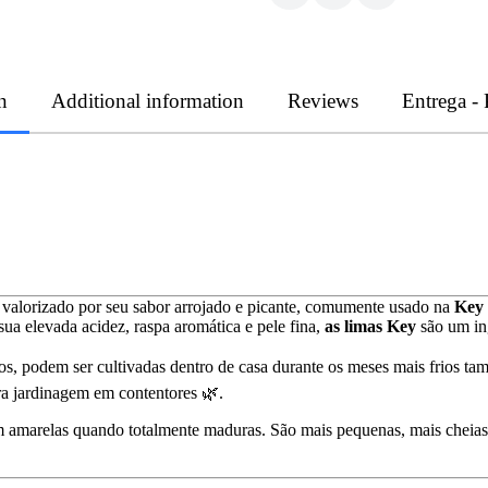
n
Additional information
Reviews
Entrega -
o valorizado por seu sabor arrojado e picante, comumente usado na
Key 
a elevada acidez, raspa aromática e pele fina,
as limas Key
são um in
s, podem ser cultivadas dentro de casa durante os meses mais frios tam
ara jardinagem em contentores 🌿.
am amarelas quando totalmente maduras. São mais pequenas, mais cheia