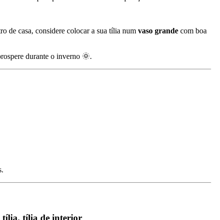
ro de casa, considere colocar a sua tília num
vaso grande
com boa
prospere durante o inverno 🌞.
s.
tília, tília de interior