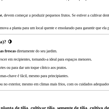
de
, devem começar a produzir pequenos frutos. Se estiver a cultivar dent
, mova a planta para um local quente e ensolarado para garantir que ela 
ia)?
🍋
as frescas
diretamente do seu jardim.
rescer em recipientes, tornando-a ideal para espaços menores.
artes ou para dar um toque cítrico aos pratos.
imas-chave é fácil, mesmo para principiantes.
r ou no exterior, mesmo em climas mais frios, com os cuidados adequado
 planta de tília, cultivar tília, semente de tília, cultivo de 