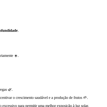
ofundidade
.
riamente ☀️.
regas 🌿.
centivar o crescimento saudável e a produção de frutos 🌱.
 excessivo para permitir uma melhor exposição à luz solar.