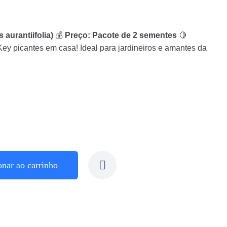
 aurantiifolia)
💰
Preço: Pacote de 2 sementes
🍋
Key picantes em casa! Ideal para jardineiros e amantes da
onar ao carrinho