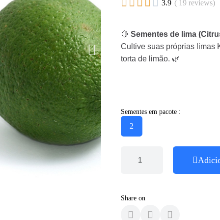





3.9
( 19 reviews)
🍋
Sementes de lima (Citrus
Cultive suas próprias limas 
torta de limão. 🌿
Sementes em pacote :
2
Adici
Share on