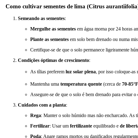
Como cultivar sementes de lima (Citrus aurantiifolia
Semeando as sementes
:
Mergulhe as sementes
em água morna por 24 horas ant
Plante as sementes
em solo bem drenado ou numa mistur
Certifique-se de que o solo permanece ligeiramente hú
Condições óptimas de crescimento
:
As tílias preferem
luz solar plena
, por isso coloque-a
Mantenha uma
temperatura quente
(cerca de
70-85°
Assegure-se de que o solo é bem drenado para evitar o 
Cuidados com a planta
:
Rega
: Manter o solo húmido mas não encharcado. As tíl
Fertilizar
: Usar um
fertilizante
equilibrado e
de libert
Poda
: Apare ramos mortos ou danificados regularmente