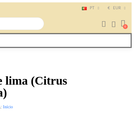
PT
€
EUR
 lima (Citrus
a)
A
Início