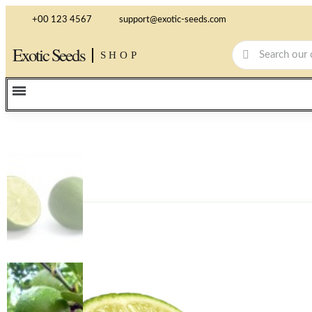
+00 123 4567
support@exotic-seeds.com
Exotic Seeds
SHOP