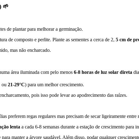
)
🌱
es de plantar para melhorar a germinação.
a de composto e perlite. Plante as sementes a cerca de 2,
5 cm de pr
mido, mas não encharcado.
s numa área iluminada com pelo menos
6-8 horas de luz solar direta
dia
F
ou
21-29°C
) para um melhor crescimento.
encharcamento, pois isso pode levar ao apodrecimento das raízes.
ias preferem regas regulares mas precisam de secar ligeiramente entre 
ação lenta
a cada 6-8 semanas durante a estação de crescimento para in
 para manter a árvore saudável. Além disso, podar qualquer crescimento