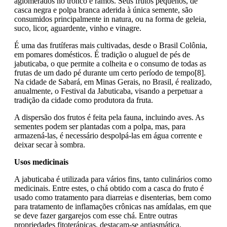
aglomerados no tronco e ramos. Seus frutos pequenos, de
casca negra e polpa branca aderida à única semente, são
consumidos principalmente in natura, ou na forma de geleia,
suco, licor, aguardente, vinho e vinagre.
É uma das frutíferas mais cultivadas, desde o Brasil Colônia,
em pomares domésticos. É tradição o aluguel de pés de
jabuticaba, o que permite a colheita e o consumo de todas as
frutas de um dado pé durante um certo período de tempo[8].
Na cidade de Sabará, em Minas Gerais, no Brasil, é realizado,
anualmente, o Festival da Jabuticaba, visando a perpetuar a
tradição da cidade como produtora da fruta.
A dispersão dos frutos é feita pela fauna, incluindo aves. As
sementes podem ser plantadas com a polpa, mas, para
armazená-las, é necessário despolpá-las em água corrente e
deixar secar à sombra.
Usos medicinais
A jabuticaba é utilizada para vários fins, tanto culinários como
medicinais. Entre estes, o chá obtido com a casca do fruto é
usado como tratamento para diarreias e disenterias, bem como
para tratamento de inflamações crônicas nas amídalas, em que
se deve fazer gargarejos com esse chá. Entre outras
propriedades fitoterápicas, destacam-se antiasmática,