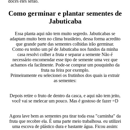
doces eles serão.
Como germinar e plantar sementes de
Jabuticaba
Essa planta aqui não tem muito segredo. Jabuticabas se
adaptam muito bem no clima brasileiro, dessa forma acredito
que grande parte das sementes colhidas irão germinar.
Como eu tenho um pé de Jabuticaba nos fundos da minha
casa resolvi colher a fruta e separar a semente Não é
necessário encomendar esse tipo de semente uma vez que
achamos ela facilmente. Pode-se comprar um pouquinho da
fruta na feira por exemplo.
Primeiramente eu selecionei os frutinhos dos quais ia extrair
as sementes:
Depois retire o fruto de dentro da casca, e aqui não tem jeito,
você vai se melecar um pouco. Mas é gostoso de fazer =D
Agora lave bem as sementes pra tirar toda essa "carninha" da
fruta que recobre ela. É uma parte meio trabalhosa. eu utilizei
uma escova de plástico dura e bastante água. Ficou assim: