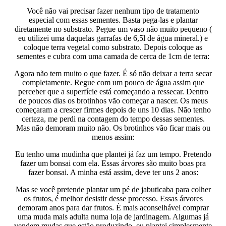
Você não vai precisar fazer nenhum tipo de tratamento
especial com essas sementes. Basta pega-las e plantar
diretamente no substrato. Pegue um vaso não muito pequeno (
eu utilizei uma daquelas garrafas de 6,5l de água mineral.) e
coloque terra vegetal como substrato. Depois coloque as
sementes e cubra com uma camada de cerca de 1cm de terra:
Agora não tem muito o que fazer. É só não deixar a terra secar
completamente. Regue com um pouco de água assim que
perceber que a superfície está começando a ressecar. Dentro
de poucos dias os brotinhos vão começar a nascer. Os meus
começaram a crescer firmes depois de uns 10 dias. Não tenho
certeza, me perdi na contagem do tempo dessas sementes.
Mas não demoram muito não. Os brotinhos vão ficar mais ou
menos assim:
Eu tenho uma mudinha que plantei já faz um tempo. Pretendo
fazer um bonsai com ela. Essas árvores são muito boas pra
fazer bonsai. A minha está assim, deve ter uns 2 anos:
Mas se você pretende plantar um pé de jabuticaba para colher
os frutos, é melhor desistir desse processo. Essas árvores
demoram anos para dar frutos. É mais aconselhável comprar
uma muda mais adulta numa loja de jardinagem. Algumas já
vendem mudas que estão produzindo. eu plantei simplesmente