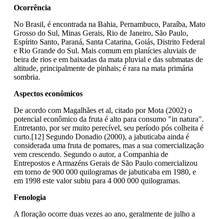
Ocorrência
No Brasil, é encontrada na Bahia, Pernambuco, Paraíba, Mato
Grosso do Sul, Minas Gerais, Rio de Janeiro, São Paulo,
Espírito Santo, Paraná, Santa Catarina, Goiás, Distrito Federal
e Rio Grande do Sul. Mais comum em planícies aluviais de
beira de rios e em baixadas da mata pluvial e das submatas de
altitude, principalmente de pinhais; é rara na mata primária
sombria.
Aspectos econômicos
De acordo com Magalhães et al, citado por Mota (2002) o
potencial econômico da fruta é alto para consumo "in natura".
Entretanto, por ser muito perecível, seu período pós colheita é
curto.[12] Segundo Donadio (2000), a jabuticaba ainda é
considerada uma fruta de pomares, mas a sua comercialização
vem crescendo. Segundo o autor, a Companhia de
Entrepostos e Armazéns Gerais de São Paulo comercializou
em torno de 900 000 quilogramas de jabuticaba em 1980, e
em 1998 este valor subiu para 4 000 000 quilogramas.
Fenologia
A floração ocorre duas vezes ao ano, geralmente de julho a