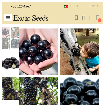
PT
€
EUR
+00 123 4567
Exotic Seeds