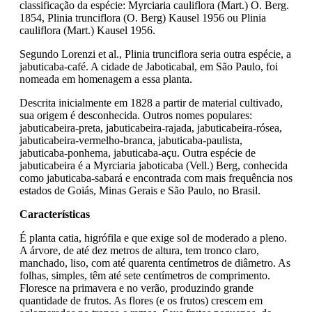
classificação da espécie: Myrciaria cauliflora (Mart.) O. Berg.
1854, Plinia trunciflora (O. Berg) Kausel 1956 ou Plinia
cauliflora (Mart.) Kausel 1956.
Segundo Lorenzi et al., Plinia trunciflora seria outra espécie, a
jabuticaba-café. A cidade de Jaboticabal, em São Paulo, foi
nomeada em homenagem a essa planta.
Descrita inicialmente em 1828 a partir de material cultivado,
sua origem é desconhecida. Outros nomes populares:
jabuticabeira-preta, jabuticabeira-rajada, jabuticabeira-rósea,
jabuticabeira-vermelho-branca, jabuticaba-paulista,
jabuticaba-ponhema, jabuticaba-açu. Outra espécie de
jabuticabeira é a Myrciaria jaboticaba (Vell.) Berg, conhecida
como jabuticaba-sabará e encontrada com mais frequência nos
estados de Goiás, Minas Gerais e São Paulo, no Brasil.
Características
É planta catia, higrófila e que exige sol de moderado a pleno.
A árvore, de até dez metros de altura, tem tronco claro,
manchado, liso, com até quarenta centímetros de diâmetro. As
folhas, simples, têm até sete centímetros de comprimento.
Floresce na primavera e no verão, produzindo grande
quantidade de frutos. As flores (e os frutos) crescem em