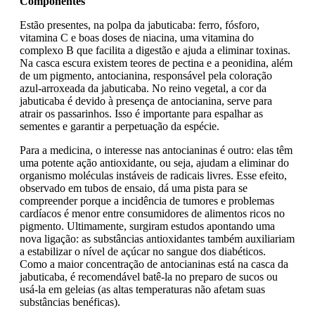
Componentes
Estão presentes, na polpa da jabuticaba: ferro, fósforo,
vitamina C e boas doses de niacina, uma vitamina do
complexo B que facilita a digestão e ajuda a eliminar toxinas.
Na casca escura existem teores de pectina e a peonidina, além
de um pigmento, antocianina, responsável pela coloração
azul-arroxeada da jabuticaba. No reino vegetal, a cor da
jabuticaba é devido à presença de antocianina, serve para
atrair os passarinhos. Isso é importante para espalhar as
sementes e garantir a perpetuação da espécie.
Para a medicina, o interesse nas antocianinas é outro: elas têm
uma potente ação antioxidante, ou seja, ajudam a eliminar do
organismo moléculas instáveis de radicais livres. Esse efeito,
observado em tubos de ensaio, dá uma pista para se
compreender porque a incidência de tumores e problemas
cardíacos é menor entre consumidores de alimentos ricos no
pigmento. Ultimamente, surgiram estudos apontando uma
nova ligação: as substâncias antioxidantes também auxiliariam
a estabilizar o nível de açúcar no sangue dos diabéticos.
Como a maior concentração de antocianinas está na casca da
jabuticaba, é recomendável batê-la no preparo de sucos ou
usá-la em geleias (as altas temperaturas não afetam suas
substâncias benéficas).