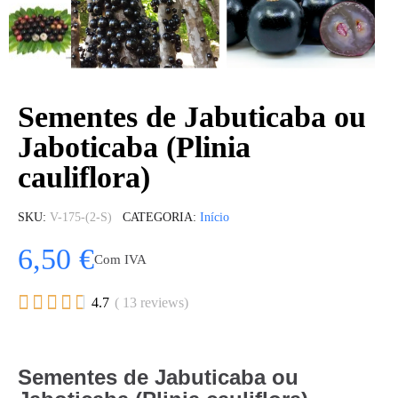
Sementes de Jabuticaba ou
Jaboticaba (Plinia
cauliflora)
SKU
V-175-(2-S)
CATEGORIA
Início
6,50 €
Com IVA





4.7
( 13 reviews)
Sementes de Jabuticaba ou