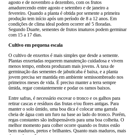
agosto e de novembro a dezembro, com os frutos
amadurecendo entre agosto e setembro e de janeiro a
fevereiro. Quando a planta é obtida por semente a primeira
produção tem início após um período de 8 a 12 anos. Em
condições de clima ideal podem ocorrer até 5 floradas.
Segundo Duarte, sementes de frutos imaturos podem germinar
com 15 a 17 dias.
Cultivo em pequena escala
O cultivo de enxertos é mais simples que desde a semente.
Plantas enxertadas requerem manutenção cuidadosa e vivem
menos tempo, embora produzam mais jovens. A taxa de
germinação das sementes de jabuticaba é baixa, e a planta
jovem precisa ser mantida em ambiente semissombreado nos
primeiros meses de vida. É preciso manter a terra sempre
úmida, regar constantemente e podar os ramos baixos.
Entre safras, é necessário escovar o tronco e os galhos para
retirar cascas e resíduos das frutas e/ou flores antigas. Para
manter o solo úmido, uma boa dica é colocar uma garrafa
cheia de água com um furo na base ao lado do tronco. Porém,
regas constantes são indispensáveis para uma boa colheita. O
melhor momento para colher ocorre quando os frutos estão
bem maduros, pretos e brilhantes. Quanto mais maduros, mais