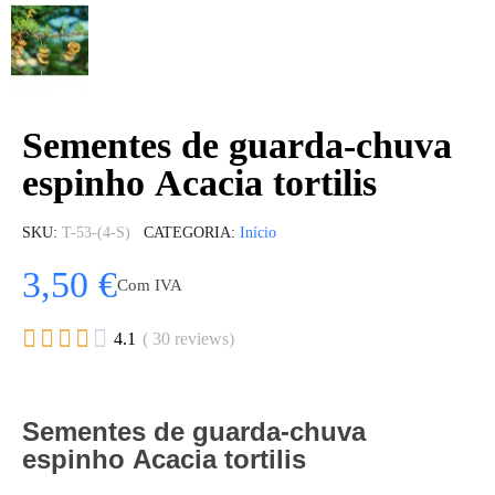
Sementes de guarda-chuva
espinho Acacia tortilis
SKU
T-53-(4-S)
CATEGORIA
Início
3,50 €
Com IVA





4.1
( 30 reviews)
Sementes de guarda-chuva
espinho Acacia tortilis