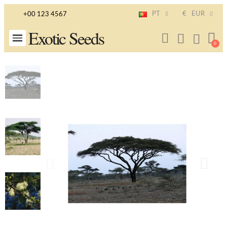
PT
€
EUR
+00 123 4567
Exotic Seeds