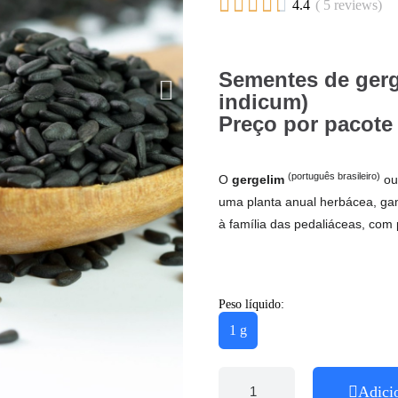





4.4
( 5 reviews)
Sementes de ger
indicum)
Preço por pacote 
(português brasileiro)
O
gergelim
o
uma planta anual herbácea, gam
à família das pedaliáceas, com 
Peso líquido:
1 g
Adici