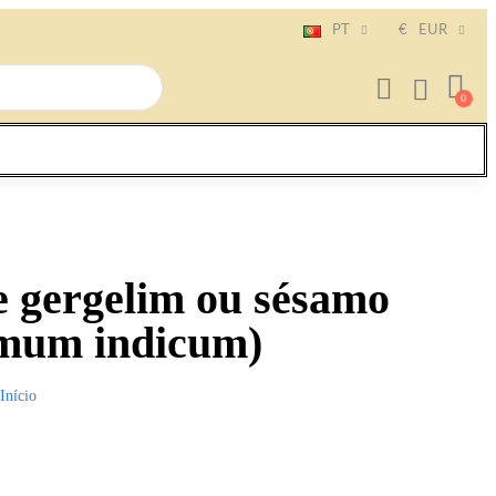
PT
€
EUR
e gergelim ou sésamo
amum indicum)
Início