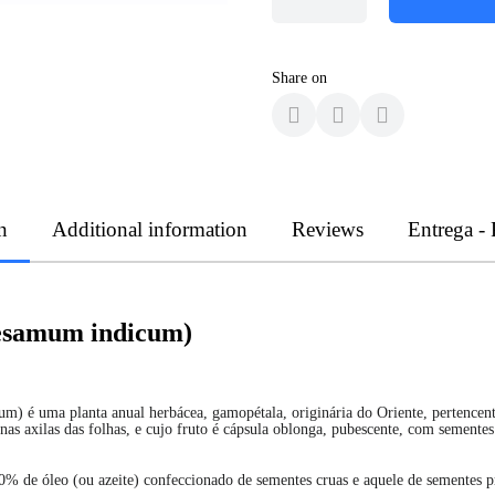
Share on
n
Additional information
Reviews
Entrega -
Sesamum indicum)
) é uma planta anual herbácea, gamopétala, originária do Oriente, pertencente
 nas axilas das folhas, e cujo fruto é cápsula oblonga, pubescente, com semente
50% de óleo (ou azeite) confeccionado de sementes cruas e aquele de sementes p