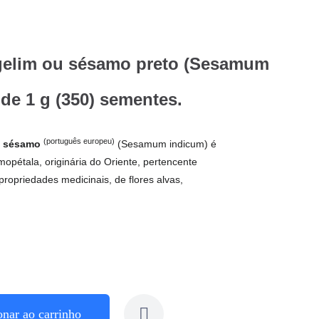
gelim ou sésamo preto (Sesamum
de 1 g (350) sementes.
(português europeu)
u
sésamo
(Sesamum indicum) é
opétala, originária do Oriente, pertencente
propriedades medicinais, de flores alvas,
onar ao carrinho