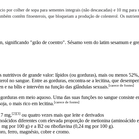
cio por colher de sopa para sementes integrais (não descascadas) e 10 mg para
mbém contêm fitoesterois, que bloqueiam a produção de colesterol. Os nutrien
ãn, significando "grão de coentro". Sésamo vem do latim sesamum e gre
utritivos de grande valor: lípidos (ou gorduras), mais ou menos 52%, 
sterol no sangue. Entre as gorduras, encontra-se a lecitina, que dese
[
carece de fontes]
 e na bílis e intervém na função das glândulas sexuais.
s gorduras em meio aquoso. Uma das suas funções no sangue consiste em 
[
carece de fontes]
oja, o mais rico em lecitina.
[2]
[3]
17 mg,
ou quatro vezes mais que leite e derivados
inoácidos diferentes com elevada proporção de metionina (aminoácido es
1 mg por 100 g) e a B2 ou riboflavina (0,24 mg por 100 g).
oro, ferro, magnésio, cobre e cromo.