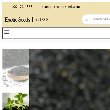
+00 123 4567
support@exotic-seeds.com
Exotic Seeds
SHOP