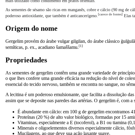
mais utilizado como condimento em pratos orientais.
As sementes de sésamo são ricas em manganês, cobre e cálcio (90 mg de cál
[
carece de fontes]
poderoso antioxidante, que também é anticancerígeno.
Elas ta
Origem do nome
Gergelim provém do árabe vulgar gilgilan, do árabe clássico ģulģul
[1]
semíticas, p. ex., acadiano šamaššamu.
Propriedades
As sementes de gergelim contêm uma grande variedade de princípios n
o que lhes confere uma grande eficácia na redução do nível de cole
essencial do tecido nervoso, também se encontra no sangue, no sêmen
A lecitina é um poderoso emulsionante, que facilita a dissolução da
assim que se deposite nas paredes das artérias. O gergelim é, com a s
É abundante em cálcio: em 100 g de gergelim encontramos 4
Proteínas (20 %) de alto valor biológico, formadas por 15 am
Vitaminas, especialmente a E (tocoferol), a B1 ou tiamina (0,
Minerais e oligoelementos diversos especialmente cálcio, fósf
Mucilagens, ao que deve sua ação laxante suave.