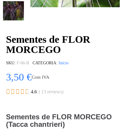
Sementes de FLOR
MORCEGO
SKU
F-66-B
CATEGORIA
Início
3,50 €
Com IVA





4.6
( 13 reviews)
Sementes de FLOR MORCEGO
(Tacca chantrieri)