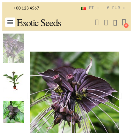
PT
€
EUR
+00 123 4567
Exotic Seeds