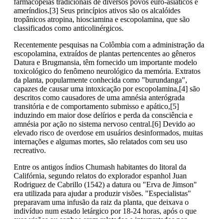
farmacopéias tradicionais de diversos povos euro-asiáticos e
ameríndios.[3] Seus princípios ativos são os alcalóides
tropânicos atropina, hiosciamina e escopolamina, que são
classificados como anticolinérgicos.
Recentemente pesquisas na Colômbia com a administração da
escopolamina, extraídos de plantas pertencentes ao gêneros
Datura e Brugmansia, têm fornecido um importante modelo
toxicológico do fenômeno neurológico da memória. Extratos
da planta, popularmente conhecida como "burundanga",
capazes de causar uma intoxicação por escopolamina,[4] são
descritos como causadores de uma amnésia anterógrada
transitória e de comportamento submisso e apático,[5]
induzindo em maior dose delírios e perda da consciência e
amnésia por ação no sistema nervoso central.[6] Devido ao
elevado risco de overdose em usuários desinformados, muitas
internações e algumas mortes, são relatados com seu uso
recreativo.
Entre os antigos índios Chumash habitantes do litoral da
Califórnia, segundo relatos do explorador espanhol Juan
Rodriguez de Cabrillo (1542) a datura ou "Erva de Jimson"
era utilizada para ajudar a produzir visões. "Especialistas"
preparavam uma infusão da raiz da planta, que deixava o
indivíduo num estado letárgico por 18-24 horas, após o que