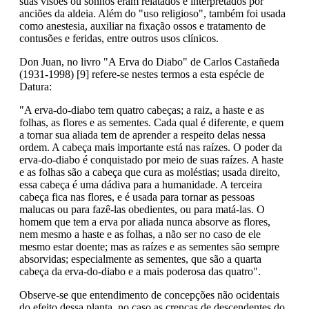
suas visões ou sonhos eram relatados e interpretados por
anciões da aldeia. Além do "uso religioso", também foi usada
como anestesia, auxiliar na fixação ossos e tratamento de
contusões e feridas, entre outros usos clínicos.
Don Juan, no livro "A Erva do Diabo" de Carlos Castañeda
(1931-1998) [9] refere-se nestes termos a esta espécie de
Datura:
"A erva-do-diabo tem quatro cabeças; a raiz, a haste e as
folhas, as flores e as sementes. Cada qual é diferente, e quem
a tornar sua aliada tem de aprender a respeito delas nessa
ordem. A cabeça mais importante está nas raízes. O poder da
erva-do-diabo é conquistado por meio de suas raízes. A haste
e as folhas são a cabeça que cura as moléstias; usada direito,
essa cabeça é uma dádiva para a humanidade. A terceira
cabeça fica nas flores, e é usada para tornar as pessoas
malucas ou para fazê-las obedientes, ou para matá-las. O
homem que tem a erva por aliada nunca absorve as flores,
nem mesmo a haste e as folhas, a não ser no caso de ele
mesmo estar doente; mas as raízes e as sementes são sempre
absorvidas; especialmente as sementes, que são a quarta
cabeça da erva-do-diabo e a mais poderosa das quatro".
Observe-se que entendimento de concepções não ocidentais
do efeito dessa planta, no caso as crenças de descendentes do