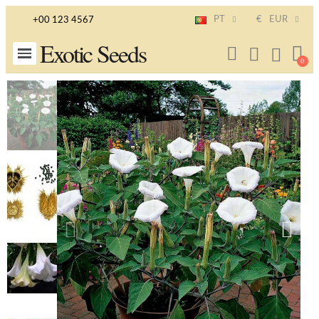
PT
€
EUR
+00 123 4567
Exotic Seeds