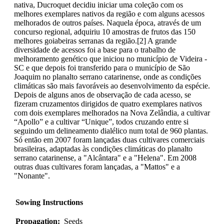
nativa, Ducroquet decidiu iniciar uma coleção com os
melhores exemplares nativos da região e com alguns acessos
melhorados de outros países. Naquela época, através de um
concurso regional, adquiriu 10 amostras de frutos das 150
melhores goiabeiras serranas da região.[2] A grande
diversidade de acessos foi a base para o trabalho de
melhoramento genético que iniciou no município de Videira -
SC e que depois foi transferido para o município de São
Joaquim no planalto serrano catarinense, onde as condições
climáticas são mais favoráveis ao desenvolvimento da espécie.
Depois de alguns anos de observação de cada acesso, se
fizeram cruzamentos dirigidos de quatro exemplares nativos
com dois exemplares melhorados na Nova Zelândia, a cultivar
“Apollo” e a cultivar “Unique”, todos cruzando entre si
seguindo um delineamento dialélico num total de 960 plantas.
Só então em 2007 foram lançadas duas cultivares comerciais
brasileiras, adaptadas às condições climáticas do planalto
serrano catarinense, a "Alcântara" e a "Helena". Em 2008
outras duas cultivares foram lançadas, a "Mattos" e a
"Nonante".
Sowing Instructions
Propagation:
Seeds