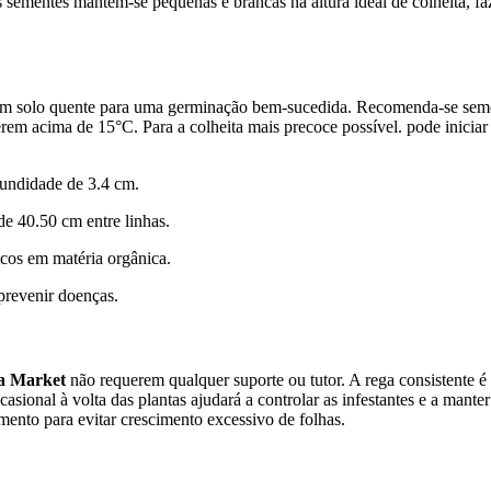
sementes mantêm-se pequenas e brancas na altura ideal de colheita, f
rem solo quente para uma germinação bem-sucedida. Recomenda-se sem
erem acima de 15°C. Para a colheita mais precoce possível. pode inicia
undidade de 3.4 cm.
de 40.50 cm entre linhas.
icos em matéria orgânica.
 prevenir doenças.
ha Market
não requerem qualquer suporte ou tutor. A rega consistente é 
sional à volta das plantas ajudará a controlar as infestantes e a manter
mento para evitar crescimento excessivo de folhas.