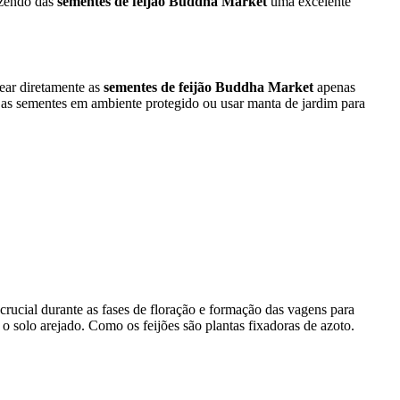
azendo das
sementes de feijão Buddha Market
uma excelente
ear diretamente as
sementes de feijão Buddha Market
apenas
r as sementes em ambiente protegido ou usar manta de jardim para
crucial durante as fases de floração e formação das vagens para
 o solo arejado. Como os feijões são plantas fixadoras de azoto.