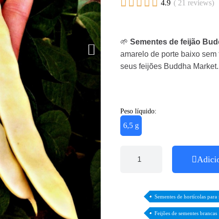





4.9
( 21 reviews)
🌱
Sementes de feijão Bud
amarelo de porte baixo sem 
seus feijões Buddha Market.
Peso líquido:
6,5 g
Adici
Sementes de hortícolas para
Feijões de sementes brancas