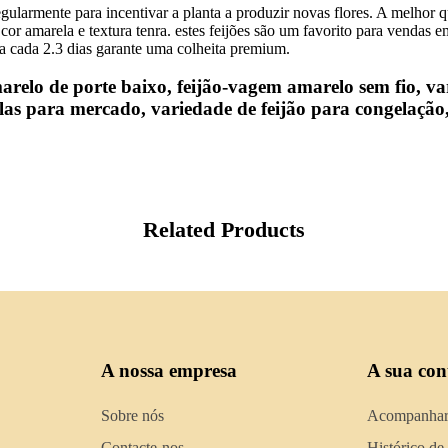
egularmente para incentivar a planta a produzir novas flores. A melhor
 cor amarela e textura tenra. estes feijões são um favorito para vendas
 a cada 2.3 dias garante uma colheita premium.
relo de porte baixo, feijão‑vagem amarelo sem fio, va
colas para mercado, variedade de feijão para congelaçã
Related Products
A nossa empresa
A sua con
Sobre nós
Acompanhar
Contacte-nos
Histórico de