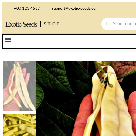
+00 123 4567
support@exotic-seeds.com
Exotic Seeds
SHOP