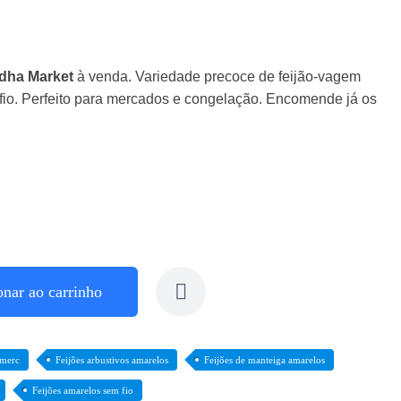
dha Market
à venda. Variedade precoce de feijão‑vagem
fio. Perfeito para mercados e congelação. Encomende já os
onar ao carrinho
 merc
Feijões arbustivos amarelos
Feijões de manteiga amarelos
Feijões amarelos sem fio