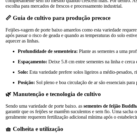
completamente sem fio mesmo quando crescem mais. Por dentro. As 
escolha para mercados de frescos e processamento industrial.
📏 Guia de cultivo para produção precoce
Feijões‑vagem de porte baixo amarelos como esta variedade reque
após passar o risco de geada e quando as temperaturas do solo estiv
aquecer as linhas.
Profundidade de sementeira:
Plante as sementes a uma prof
Espaçamento:
Deixe 5.8 cm entre sementes na linha e cerca 
Solo:
Esta variedade prefere solos ligeiros a médio‑pesados, r
Posição:
Sol pleno e boa circulação de ar são essenciais para
🌿 Manutenção e tecnologia de cultivo
Sendo uma variedade de porte baixo. as
sementes de feijão Budd
garantir que os feijões se mantêm suculentos e sem fio. Uma sacha oca
geralmente requerem fertilização adicional mínima após o estabeleci
🧺 Colheita e utilização