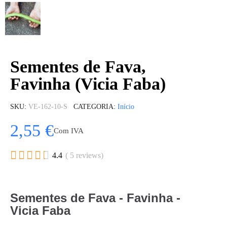
Sementes de Fava,
Favinha (Vicia Faba)
SKU
VE-162-10-S
CATEGORIA
Início
2,55 €
Com IVA





4.4
( 5 reviews)
Sementes de Fava - Favinha -
Vicia Faba