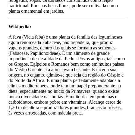
refogados, sopas. Grãos secos consumidos como feijão
tradicional. Por suas belas flores, pode ser cultivada como
planta ornamental em jardins.
Wikipedia:
A fava (Vicia faba) é uma planta da família das leguminosas
agora renomeada Fabaceae, não trepadeira, que produz
vagens grandes, dentro das quais se formam as sementes.
(Fabaceae, Papilionoideae). É um alimento de grande
importância desde a Idade da Pedra. Povos antigos, tais como
os Gregos, Egípcios e Romanos bem como em muitos países
do Médio Oriente já a apreciavam bastante. É incerta sua
origem, no entanto, admite-se que seja da região do Cáspio e
do Norte da África. É uma planta perfeitamente adaptada a
climas mediterrâneos, onde tem um papel preponderante na
dieta, especialmente no início da Primavera, quando existe
pouca diversidade nas hortas. É muito rica em proteínas e
carboidratos, embora pobre em vitaminas. Alcança cerca de
1,20 m de altura e produz flores grandes, brancas ou róseas,
às vezes arroxeadas, com mácula preta.