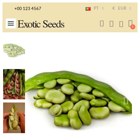
PT
€
EUR
+00 123 4567
Exotic Seeds