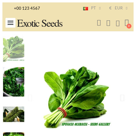
PT
€
EUR
+00 123 4567
Exotic Seeds