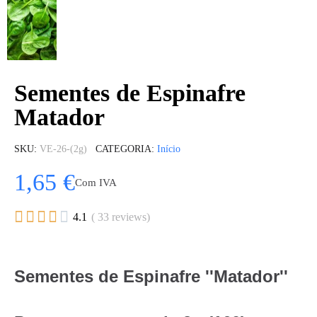
Sementes de Espinafre
Matador
SKU
VE-26-(2g)
CATEGORIA
Início
1,65 €
Com IVA





4.1
( 33 reviews)
Sementes de Espinafre ''Matador''