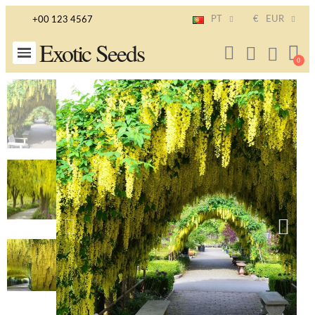
PT
€
EUR
+00 123 4567
Exotic Seeds