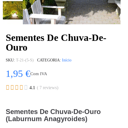
Sementes De Chuva-De-
Ouro
SKU
T-21-(5-S)
CATEGORIA
Início
1,95 €
Com IVA





4.1
( 7 reviews)
Sementes De Chuva-De-Ouro
(Laburnum Anagyroides)