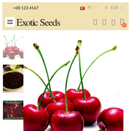
PT
€
EUR
+00 123 4567
Exotic Seeds