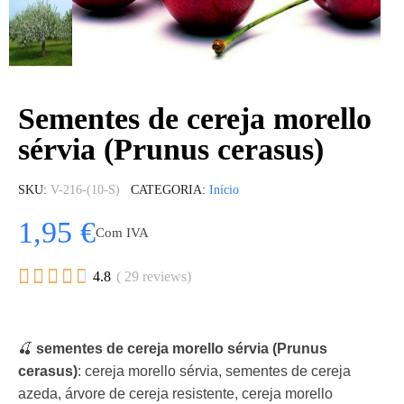
Sementes de cereja morello
sérvia (Prunus cerasus)
SKU
V-216-(10-S)
CATEGORIA
Início
1,95 €
Com IVA





4.8
( 29 reviews)
🍒
sementes de cereja morello sérvia (Prunus
cerasus)
: cereja morello sérvia, sementes de cereja
azeda, árvore de cereja resistente, cereja morello