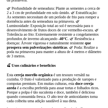
da primavera.
🌿 Profundidade de semeadura: Plante as sementes a cerca de
2 a 3 cm de profundidade em solo úmido. 🌿 Estratificação:
As sementes necessitam de um período de frio para romper a
dormência antes da semeadura na primavera. 🌿
Luminosidade: Exposição total ao sol é necessária para o
desenvolvimento de frutos doces de cor vermelho-escura. 🌿
Tolerância ao frio: Extremamente resistente a congelamentos
profundos de inverno alcançando
-40°C
. 🌿 Resistência a
doenças: Árvore vigorosa e naturalmente resistente
que
prospera sem pulverizações sintéticas
. 🌿 Poda: Realize a
poda na primavera para manter a altura de 4 metros e diâmetro
de 3 metros.
🍒 Usos culinários e benefícios
Esta
cereja morello orgânica
é um tesouro versátil na
cozinha. O fruto é valorizado para a produção de xaropes e
compotas premium. Em muitas culturas, esta
doce cereja
azeda
é a escolha preferida para assar tortas e folhados ricos.
Porque a polpa é tão suculenta e doce, também é deliciosa
quando consumida fresca. O alto teor de antioxidantes torna
cada colheita uma adição saudável à sua dieta.