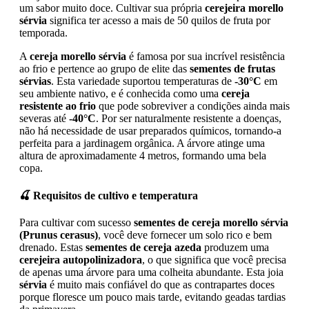
um sabor muito doce. Cultivar sua própria
cerejeira morello
sérvia
significa ter acesso a mais de 50 quilos de fruta por
temporada.
A
cereja morello sérvia
é famosa por sua incrível resistência
ao frio e pertence ao grupo de elite das
sementes de frutas
sérvias
. Esta variedade suportou temperaturas de
-30°C
em
seu ambiente nativo, e é conhecida como uma
cereja
resistente ao frio
que pode sobreviver a condições ainda mais
severas até
-40°C
. Por ser naturalmente resistente a doenças,
não há necessidade de usar preparados químicos, tornando-a
perfeita para a jardinagem orgânica. A árvore atinge uma
altura de aproximadamente 4 metros, formando uma bela
copa.
🍒 Requisitos de cultivo e temperatura
Para cultivar com sucesso
sementes de cereja morello sérvia
(Prunus cerasus)
, você deve fornecer um solo rico e bem
drenado. Estas
sementes de cereja azeda
produzem uma
cerejeira autopolinizadora
, o que significa que você precisa
de apenas uma árvore para uma colheita abundante. Esta joia
sérvia
é muito mais confiável do que as contrapartes doces
porque floresce um pouco mais tarde, evitando geadas tardias