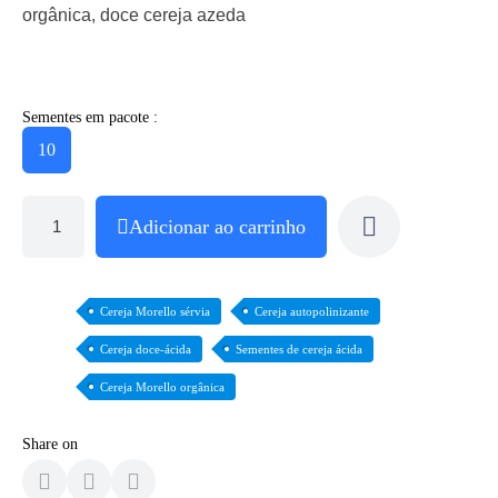
orgânica, doce cereja azeda
Sementes em pacote :
10
Adicionar ao carrinho
Cereja Morello sérvia
Cereja autopolinizante
Cereja doce-ácida
Sementes de cereja ácida
Cereja Morello orgânica
Share on