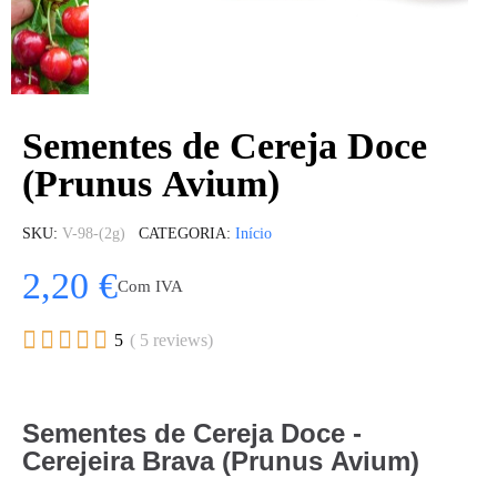
Sementes de Cereja Doce
(Prunus Avium)
SKU
V-98-(2g)
CATEGORIA
Início
2,20 €
Com IVA





5
( 5 reviews)
Sementes de Cereja Doce -
Cerejeira Brava (Prunus Avium)