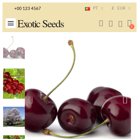
PT
€
EUR
+00 123 4567
Exotic Seeds