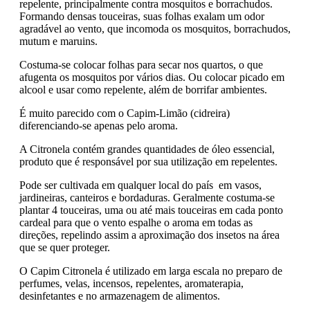
repelente, principalmente contra mosquitos e borrachudos.
Formando densas touceiras, suas folhas exalam um odor
agradável ao vento, que incomoda os mosquitos, borrachudos,
mutum e maruins.
Costuma-se colocar folhas para secar nos quartos, o que
afugenta os mosquitos por vários dias. Ou colocar picado em
alcool e usar como repelente, além de borrifar ambientes.
É muito parecido com o Capim-Limão (cidreira)
diferenciando-se apenas pelo aroma.
A Citronela contém grandes quantidades de óleo essencial,
produto que é responsável por sua utilização em repelentes.
Pode ser cultivada em qualquer local do país em vasos,
jardineiras, canteiros e bordaduras. Geralmente costuma-se
plantar 4 touceiras, uma ou até mais touceiras em cada ponto
cardeal para que o vento espalhe o aroma em todas as
direções, repelindo assim a aproximação dos insetos na área
que se quer proteger.
O Capim Citronela é utilizado em larga escala no preparo de
perfumes, velas, incensos, repelentes, aromaterapia,
desinfetantes e no armazenagem de alimentos.