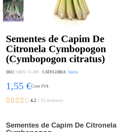
Sementes de Capim De
Citronela Cymbopogon
(Cymbopogon citratus)
SKU
MHS-72-20S
CATEGORIA
Início
1,55 €
Com IVA





4.2
( 15 reviews)
Sementes de Capim De Citronela