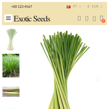
PT
€
EUR
+00 123 4567
Exotic Seeds