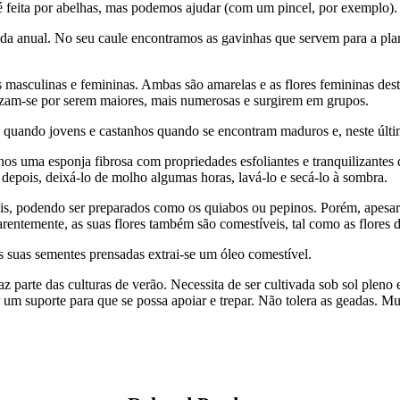
 é feita por abelhas, mas podemos ajudar (com um pincel, por exemplo).
ida anual. No seu caule encontramos as gavinhas que servem para a plant
masculinas e femininas. Ambas são amarelas e as flores femininas dest
rizam-se por serem maiores, mais numerosas e surgirem em grupos.
es quando jovens e castanhos quando se encontram maduros e, neste últi
os uma esponja fibrosa com propriedades esfoliantes e tranquilizantes
 depois, deixá-lo de molho algumas horas, lavá-lo e secá-lo à sombra.
eis, podendo ser preparados como os quiabos ou pepinos. Porém, apesar
arentemente, as suas flores também são comestíveis, tal como as flores 
as suas sementes prensadas extrai-se um óleo comestível.
z parte das culturas de verão. Necessita de ser cultivada sob sol pleno 
m suporte para que se possa apoiar e trepar. Não tolera as geadas. Mu