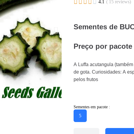





4.1
( 15 reviews)
Sementes de BUC
Preço por pacote
A Luffa acutangula (também
de gota. Curiosidades: A esp
pelos frutos
Sementes em pacote :
5