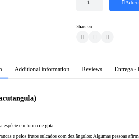
Adici
Share on
n
Additional information
Reviews
Entrega -
cutangula)
 espécie em forma de gota.
 brancas e pelos frutos sulcados com dez ângulos; Algumas pessoas afir