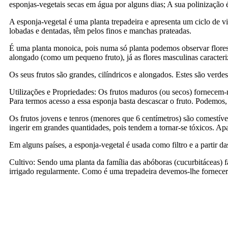
esponjas-vegetais secas em água por alguns dias; A sua polinização
A esponja-vegetal é uma planta trepadeira e apresenta um ciclo de v
lobadas e dentadas, têm pelos finos e manchas prateadas.
É uma planta monoica, pois numa só planta podemos observar flores 
alongado (como um pequeno fruto), já as flores masculinas caracte
Os seus frutos são grandes, cilíndricos e alongados. Estes são verd
Utilizações e Propriedades: Os frutos maduros (ou secos) fornecem-n
Para termos acesso a essa esponja basta descascar o fruto. Podemos,
Os frutos jovens e tenros (menores que 6 centímetros) são comestív
ingerir em grandes quantidades, pois tendem a tornar-se tóxicos. Ap
Em alguns países, a esponja-vegetal é usada como filtro e a partir d
Cultivo: Sendo uma planta da família das abóboras (cucurbitáceas) fa
irrigado regularmente. Como é uma trepadeira devemos-lhe fornecer u