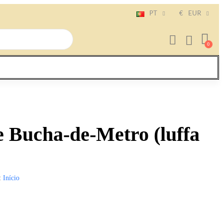
PT
€
EUR
 Bucha-de-Metro (luffa
Início