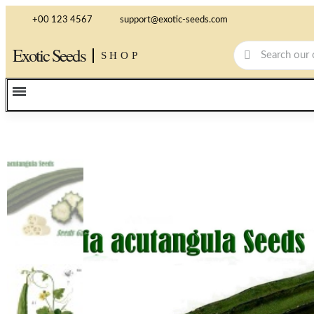
+00 123 4567
support@exotic-seeds.com
Exotic Seeds
SHOP