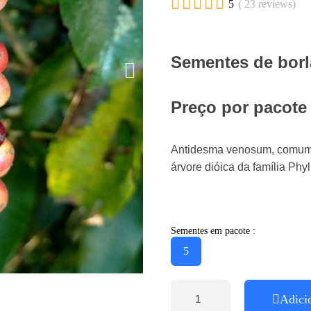





5
( 23 reviews)
Sementes de borl
Preço por pacote
Antidesma venosum, comume
árvore dióica da família Phy
Sementes em pacote :
5
Adici