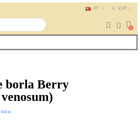
PT
€
EUR
 borla Berry
 venosum)
Início