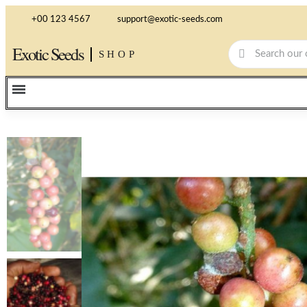
+00 123 4567
support@exotic-seeds.com
Exotic Seeds
SHOP