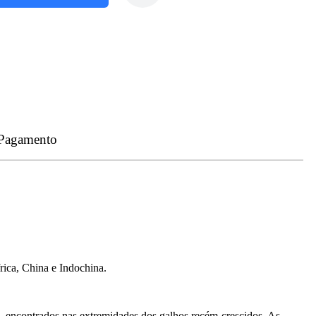
 Pagamento
ica, China e Indochina.
os, encontrados nas extremidades dos galhos recém-crescidos. As