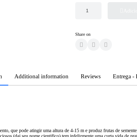
Adici
Share on
n
Additional information
Reviews
Entrega -
ento, que pode atingir uma altura de 4-15 m e produz frutas de semente
iosos (dai seu nome cientifico) tem infelizmente uma curta vida de pra