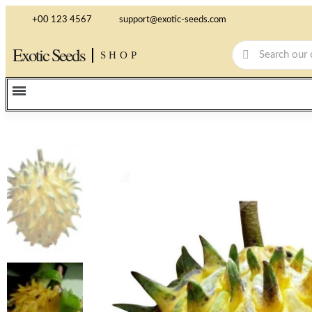
+00 123 4567
support@exotic-seeds.com
Exotic Seeds
SHOP