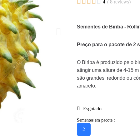





4
( 8 reviews)
Sementes de Biriba - Rollin
Preço para o pacote de 2 
O Biriba é produzido pelo bi
atingir uma altura de 4-15 m
são grandes, redondo ou có
amarelo.
Esgotado
Sementes em pacote :
2