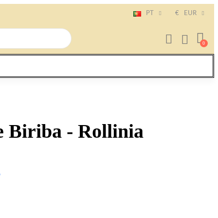
PT
€
EUR
 Biriba - Rollinia
o