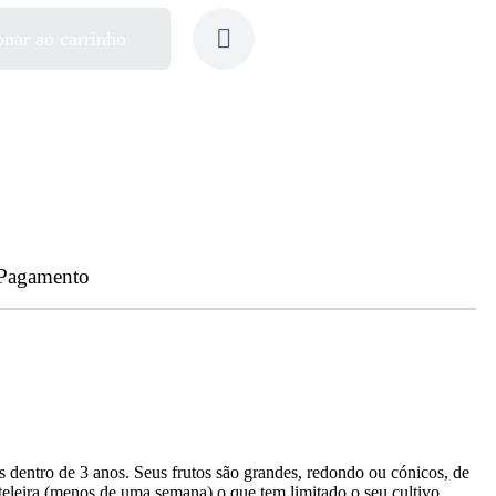
onar ao carrinho
 Pagamento
s dentro de 3 anos. Seus frutos são grandes, redondo ou cónicos, de
teleira (menos de uma semana) o que tem limitado o seu cultivo