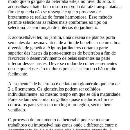
modo que o gargalo da beterraba esteja no nível do solo. É
aconselhável bater bem o solo em volta da raiz transplantada a
fim de que ela não se resseque e que o processo de
brotamento se realize de forma harmoniosa. Esse método
permite selecionar as raízes mais conformes ao tipo ou
selecioná-las em função de critérios do jardineiro.
É aconselhável ter, no jardim, uma dezena de plantas porta-
sementes da mesma variedade a fim de beneficiar de uma boa
diversidade genética. Alguns jardineiros cortam a parte
superior das hastes da porta-sementes de beterraba a fim de
favorecer o desenvolvimento de belas sementes na parte
inferior dessas hastes. Deve-se cuidar de colher as sementes
desde que elas estão maduras pois elas caem no chão muito
facilmente.
A “semente” de beterraba é de fato um glomérulo que tem de
2 a 6 sementes. Os glomérulos podem ser colhidos
individualmente, ao mesmo tempo em que se dá a maturidade.
Pode-se também cortar os galhos quase maduros a fim de
colocá-los para secar em um lugar protegido, seco e bem
ventilado.
O processo de brotamento da beterraba pode se mostrar
trabalhoso ou impossível nas zonas onde a diferença entre o