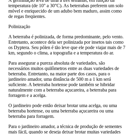
A germinação leva de uma a três semanas, em função da
temperatura (de 10° a 30°C). As beterrabas preferem um solo
móvel e enriquecido de um adubo bem maduro, assim como
de regas freqüentes.
Polinização
A beterraba é polinizada, de forma predominante, pelo vento.
Entretanto, acontece dela ser polinizada por insetos tais como
os Dyptera. Seu pólen é tão leve que ele pode viajar mais de 7
km, segundo o clima, a topografia e a temperatura do ar.
Para assegurar a pureza absoluta de variedades, são
necessários muitos quilômetros entre as duas variedades de
beterraba. Entretanto, na maior parte dos casos, para o
jardineiro amador, uma distância de 500 m a 1 km será
suficiente. A beterraba hortense pode também se hibridar
naturalmente com a beterraba açucareira, a beterraba para
forragem e a acelga.
O jardineiro pode então deixar brotar uma acelga, ou uma
beterraba hortense, ou uma beterraba açucareira ou uma
beterraba para forragem.
Para o jardineiro amador, a técnica de produção de sementes
mais fácil, quando se deseja deixar brotar muitas variedades