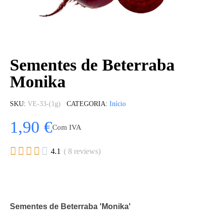
Sementes de Beterraba
Monika
SKU
VE-33-(1g)
CATEGORIA
Início
1,90 €
Com IVA





4.1
( 8 reviews)
Sementes de Beterraba 'Monika'