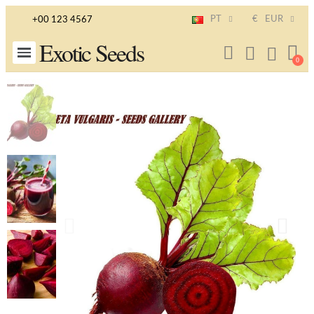
PT
€
EUR
+00 123 4567
Exotic Seeds