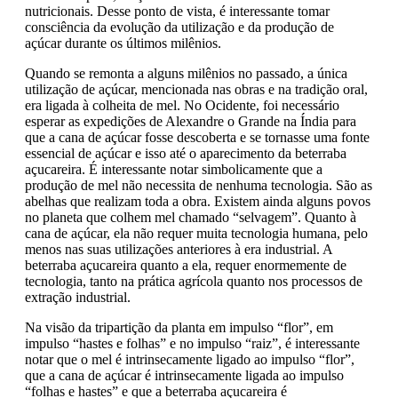
nutricionais. Desse ponto de vista, é interessante tomar
consciência da evolução da utilização e da produção de
açúcar durante os últimos milênios.
Quando se remonta a alguns milênios no passado, a única
utilização de açúcar, mencionada nas obras e na tradição oral,
era ligada à colheita de mel. No Ocidente, foi necessário
esperar as expedições de Alexandre o Grande na Índia para
que a cana de açúcar fosse descoberta e se tornasse uma fonte
essencial de açúcar e isso até o aparecimento da beterraba
açucareira. É interessante notar simbolicamente que a
produção de mel não necessita de nenhuma tecnologia. São as
abelhas que realizam toda a obra. Existem ainda alguns povos
no planeta que colhem mel chamado “selvagem”. Quanto à
cana de açúcar, ela não requer muita tecnologia humana, pelo
menos nas suas utilizações anteriores à era industrial. A
beterraba açucareira quanto a ela, requer enormemente de
tecnologia, tanto na prática agrícola quanto nos processos de
extração industrial.
Na visão da tripartição da planta em impulso “flor”, em
impulso “hastes e folhas” e no impulso “raiz”, é interessante
notar que o mel é intrinsecamente ligado ao impulso “flor”,
que a cana de açúcar é intrinsecamente ligada ao impulso
“folhas e hastes” e que a beterraba açucareira é