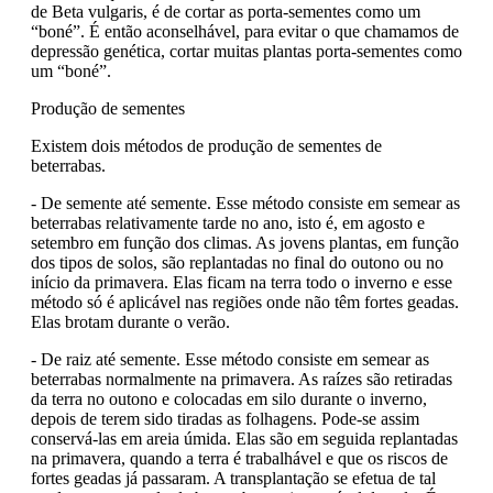
de Beta vulgaris, é de cortar as porta-sementes como um
“boné”. É então aconselhável, para evitar o que chamamos de
depressão genética, cortar muitas plantas porta-sementes como
um “boné”.
Produção de sementes
Existem dois métodos de produção de sementes de
beterrabas.
- De semente até semente. Esse método consiste em semear as
beterrabas relativamente tarde no ano, isto é, em agosto e
setembro em função dos climas. As jovens plantas, em função
dos tipos de solos, são replantadas no final do outono ou no
início da primavera. Elas ficam na terra todo o inverno e esse
método só é aplicável nas regiões onde não têm fortes geadas.
Elas brotam durante o verão.
- De raiz até semente. Esse método consiste em semear as
beterrabas normalmente na primavera. As raízes são retiradas
da terra no outono e colocadas em silo durante o inverno,
depois de terem sido tiradas as folhagens. Pode-se assim
conservá-las em areia úmida. Elas são em seguida replantadas
na primavera, quando a terra é trabalhável e que os riscos de
fortes geadas já passaram. A transplantação se efetua de tal