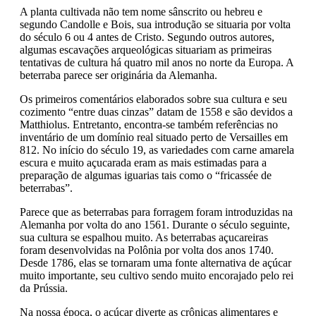
A planta cultivada não tem nome sânscrito ou hebreu e
segundo Candolle e Bois, sua introdução se situaria por volta
do século 6 ou 4 antes de Cristo. Segundo outros autores,
algumas escavações arqueológicas situariam as primeiras
tentativas de cultura há quatro mil anos no norte da Europa. A
beterraba parece ser originária da Alemanha.
Os primeiros comentários elaborados sobre sua cultura e seu
cozimento “entre duas cinzas” datam de 1558 e são devidos a
Matthiolus. Entretanto, encontra-se também referências no
inventário de um domínio real situado perto de Versailles em
812. No início do século 19, as variedades com carne amarela
escura e muito açucarada eram as mais estimadas para a
preparação de algumas iguarias tais como o “fricassée de
beterrabas”.
Parece que as beterrabas para forragem foram introduzidas na
Alemanha por volta do ano 1561. Durante o século seguinte,
sua cultura se espalhou muito. As beterrabas açucareiras
foram desenvolvidas na Polônia por volta dos anos 1740.
Desde 1786, elas se tornaram uma fonte alternativa de açúcar
muito importante, seu cultivo sendo muito encorajado pelo rei
da Prússia.
Na nossa época, o açúcar diverte as crônicas alimentares e