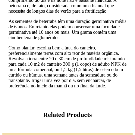
comprimento do dia e da noite não é bastante marcada. A
beterraba é, de fato, considerada como uma bianual que
necessita de longos dias de verão para a frutificação.
As sementes de beterraba têm uma duração germinativa média
de 6 anos. Entretanto elas podem conservar uma faculdade
germinativa até 10 anos ou mais. Um grama contém uma
cinqüentena de glomérulos.
Como plantar: escolha bem a área do canteiro,
preferencialmente terras com alto teor de matéria orgânica.
Revolva a terra entre 20 e 30 cm de profundidade misturando
para cada 10 m2 de canteiro 300 g (1 copo) de adubo NPK de
uma fórmula comercial, ou 1,5 kg (1,5 litros) de esterco bem
curtido ou húmus, uma semana antes da semeadura ou do
transplante. Irrigar uma vez por dia, sem encharcar, de
preferência no início da manhã ou no final da tarde.
Related Products