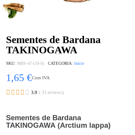
Sementes de Bardana
TAKINOGAWA
SKU
MHS-47-(10-S)
CATEGORIA
Início
1,65 €
Com IVA





3.9
( 33 reviews)
Sementes de Bardana
TAKINOGAWA (Arctium lappa)