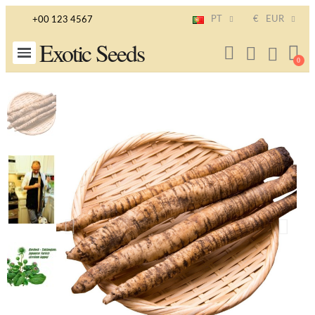
PT
€
EUR
+00 123 4567
Exotic Seeds