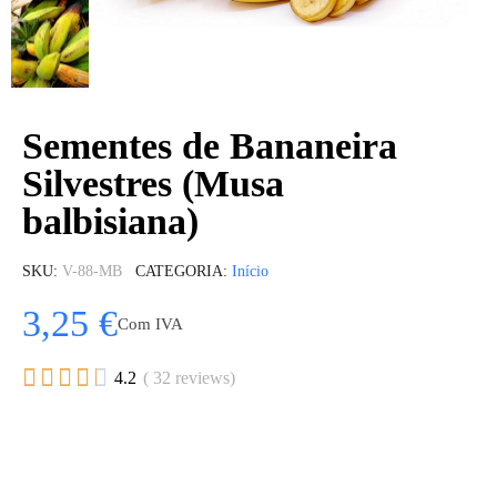
Sementes de Bananeira
Silvestres (Musa
balbisiana)
SKU
V-88-MB
CATEGORIA
Início
3,25 €
Com IVA





4.2
( 32 reviews)