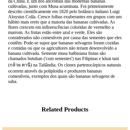
da China. É um dos ancestrais das modernas bananas
cultivadas, junto com Musa acuminata. Foi primeiramente
descrito cientificamente em 1820 pelo botânico italiano Luigi
Aloysius Colla. Cresce folhas exuberantes em grupos com um
hábito mais ereto que a maioria das bananas cultivadas. As
flores crescem em inflorescências coloridas de vermelho a
marrom. As frutas estão entre azul e verde. Eles são
considerados não comestíveis por causa das sementes que eles
contêm. Pode-se supor que bananas selvagens foram cozidas
e comidas ou que os agricultores não teriam desenvolvido a
banana cultivada. Semente musa balbisiana frutas são
chamados butuhan ('com sementes') nas Filipinas e kluai tani
(กล้วย ตานี) na Tailândia. Os clones partenocárpicos naturais
ocorrem através da poliploidia e produzem bananas
comestíveis, exemplos dos quais são bananas selvagens de
saba.
Related Products