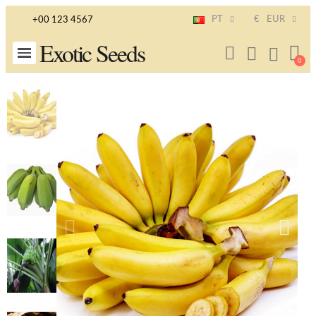
PT
€
EUR
+00 123 4567
Exotic Seeds