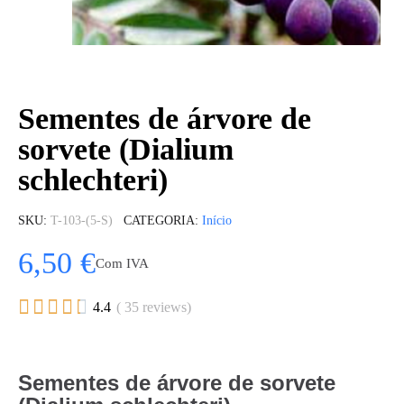
Sementes de árvore de
sorvete (Dialium
schlechteri)
SKU
T-103-(5-S)
CATEGORIA
Início
6,50 €
Com IVA





4.4
( 35 reviews)
Sementes de árvore de sorvete