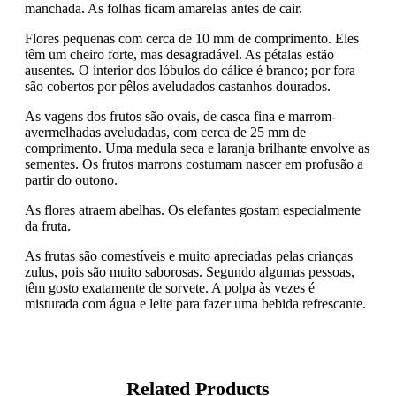
manchada. As folhas ficam amarelas antes de cair.
Flores pequenas com cerca de 10 mm de comprimento. Eles
têm um cheiro forte, mas desagradável. As pétalas estão
ausentes. O interior dos lóbulos do cálice é branco; por fora
são cobertos por pêlos aveludados castanhos dourados.
As vagens dos frutos são ovais, de casca fina e marrom-
avermelhadas aveludadas, com cerca de 25 mm de
comprimento. Uma medula seca e laranja brilhante envolve as
sementes. Os frutos marrons costumam nascer em profusão a
partir do outono.
As flores atraem abelhas. Os elefantes gostam especialmente
da fruta.
As frutas são comestíveis e muito apreciadas pelas crianças
zulus, pois são muito saborosas. Segundo algumas pessoas,
têm gosto exatamente de sorvete. A polpa às vezes é
misturada com água e leite para fazer uma bebida refrescante.
Related Products