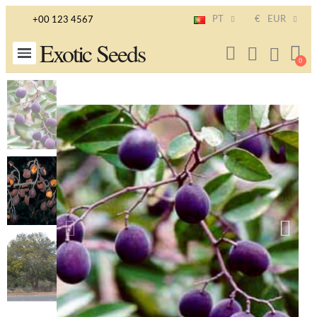
PT
€
EUR
+00 123 4567
Exotic Seeds