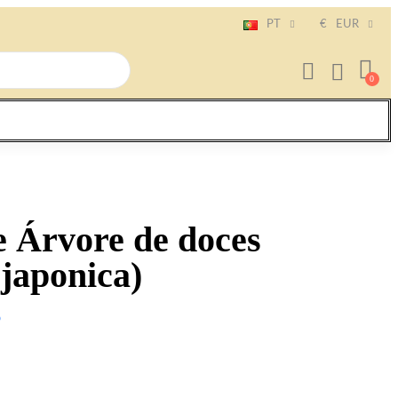
PT
€
EUR
e Árvore de doces
 japonica)
o