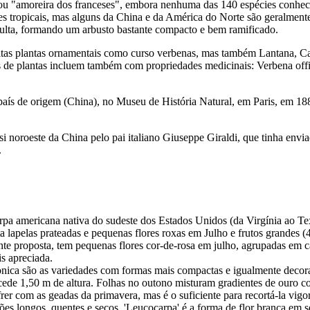
ou "amoreira dos franceses", embora nenhuma das 140 espécies conheci
 tropicais, mas alguns da China e da América do Norte são geralmente o
adulta, formando um arbusto bastante compacto e bem ramificado.
tas plantas ornamentais como curso verbenas, mas também Lantana, Car
e plantas incluem também com propriedades medicinais: Verbena officina
 país de origem (China), no Museu de História Natural, em Paris, em 1
-si noroeste da China pelo pai italiano Giuseppe Giraldi, que tinha e
.
pa americana nativa do sudeste dos Estados Unidos (da Virgínia ao Tex
ta lapelas prateadas e pequenas flores roxas em Julho e frutos grandes
te proposta, tem pequenas flores cor-de-rosa em julho, agrupadas em cac
s apreciada.
onica são as variedades com formas mais compactas e igualmente decora
cede 1,50 m de altura. Folhas no outono misturam gradientes de ouro c
er com as geadas da primavera, mas é o suficiente para recortá-la vigo
rões longos, quentes e secos. 'Leucocarpa' é a forma de flor branca em s