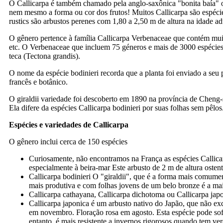
O Callicarpa é também chamado pela anglo-saxônica "bonita baía" 
nem mesmo a forma ou cor dos frutos! Muitos Callicarpa são espécies
rustics são arbustos perenes com 1,80 a 2,50 m de altura na idade 
O gênero pertence à família Callicarpa Verbenaceae que contém mui
etc. O Verbenaceae que incluem 75 géneros e mais de 3000 espécies d
teca (Tectona grandis).
O nome da espécie bodinieri recorda que a planta foi enviado a seu
francês e botânico.
O giraldii variedade foi descoberto em 1890 na província de Cheng
Ela difere da espécies Callicarpa bodinieri por suas folhas sem pêlos
Espécies e variedades de Callicarpa
O gênero inclui cerca de 150 espécies
Curiosamente, não encontramos na França as espécies Callicar
especialmente à beira-mar Este arbusto de 2 m de altura osten
Callicarpa bodinieri O "giraldii", que é a forma mais comumen
mais produtiva e com folhas jovens de um belo bronze é a mai
Callicarpa cathayana, Callicarpa dichotoma ou Callicarpa jap
Callicarpa japonica é um arbusto nativo do Japão, que não ex
em novembro. Floração rosa em agosto. Esta espécie pode sofr
entanto, é mais resistente a invernos rigorosos quando tem ve