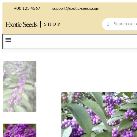
+00 123 4567
support@exotic-seeds.com
Exotic Seeds
SHOP