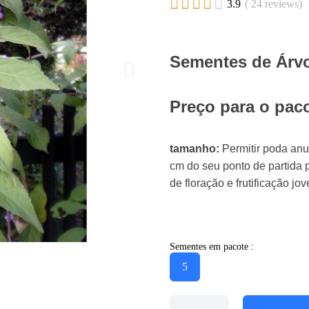





3.9
( 24 reviews)
Sementes de Árvo
Preço para o pac
tamanho:
Permitir poda anu
cm do seu ponto de partida 
de floração e frutificação jo
Sementes em pacote :
5