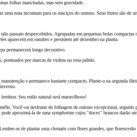
umas folhas manchadas, mas sem gravidade.
traz uma nota incomum para os maciços do outono. Seus frutos são de um
utos não passam despercebidos. Agrupadas em pequenas bolas compactas n
, eles aparecem em outubro e persistem até dezembro na planta.
arpa permanecerá longo decorativo.
, pontuados por marcas de violeta ou rosa pálido.
 manutenção e permanece bastante compacto. Plante-o na segunda filei
 inverno.
lembrar. Seu estilo natural será maravilhoso!
élis. Você vai desfrutar de folhagem de outono excepcional, seguido 
bém pode aproximá-la de uma symphorine cujos "doces" brancos darão um
. Lembre-se de plantar uma clematis com flores grandes, que florescerão