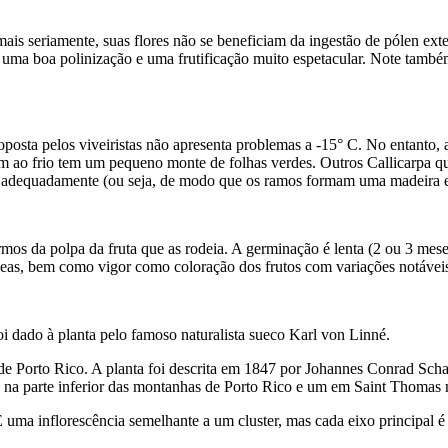
is seriamente, suas flores não se beneficiam da ingestão de pólen exte
er uma boa polinização e uma frutificação muito espetacular. Note também
proposta pelos viveiristas não apresenta problemas a -15° C. No entanto
 ao frio tem um pequeno monte de folhas verdes. Outros Callicarpa que 
 adequadamente (ou seja, de modo que os ramos formam uma madeira e 
s da polpa da fruta que as rodeia. A germinação é lenta (2 ou 3 mese
eas, bem como vigor como coloração dos frutos com variações notáveis 
i dado à planta pelo famoso naturalista sueco Karl von Linné.
de Porto Rico. A planta foi descrita em 1847 por Johannes Conrad Scha
s na parte inferior das montanhas de Porto Rico e um em Saint Thomas
uma inflorescência semelhante a um cluster, mas cada eixo principal é