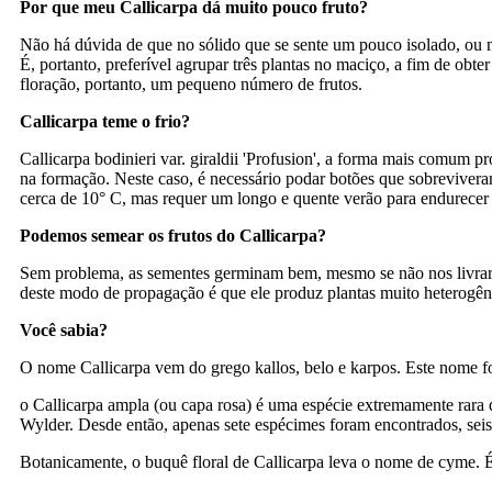
Por que meu Callicarpa dá muito pouco fruto?
Não há dúvida de que no sólido que se sente um pouco isolado, ou ma
É, portanto, preferível agrupar três plantas no maciço, a fim de obt
floração, portanto, um pequeno número de frutos.
Callicarpa teme o frio?
Callicarpa bodinieri var. giraldii 'Profusion', a forma mais comum 
na formação. Neste caso, é necessário podar botões que sobreviveram
cerca de 10° C, mas requer um longo e quente verão para endurecer
Podemos semear os frutos do Callicarpa?
Sem problema, as sementes germinam bem, mesmo se não nos livrarmo
deste modo de propagação é que ele produz plantas muito heterogên
Você sabia?
O nome Callicarpa vem do grego kallos, belo e karpos. Este nome fo
o Callicarpa ampla (ou capa rosa) é uma espécie extremamente rara 
Wylder. Desde então, apenas sete espécimes foram encontrados, sei
Botanicamente, o buquê floral de Callicarpa leva o nome de cyme. É 