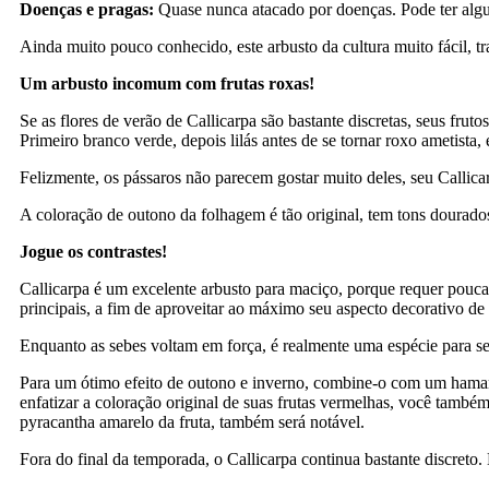
Doenças e pragas:
Quase nunca atacado por doenças. Pode ter alg
Ainda muito pouco conhecido, este arbusto da cultura muito fácil, 
Um arbusto incomum com frutas roxas!
Se as flores de verão de Callicarpa são bastante discretas, seus fr
Primeiro branco verde, depois lilás antes de se tornar roxo ametista
Felizmente, os pássaros não parecem gostar muito deles, seu Callic
A coloração de outono da folhagem é tão original, tem tons dourados
Jogue os contrastes!
Callicarpa é um excelente arbusto para maciço, porque requer pouca
principais, a fim de aproveitar ao máximo seu aspecto decorativo de
Enquanto as sebes voltam em força, é realmente uma espécie para se 
Para um ótimo efeito de outono e inverno, combine-o com um hamam
enfatizar a coloração original de suas frutas vermelhas, você tam
pyracantha amarelo da fruta, também será notável.
Fora do final da temporada, o Callicarpa continua bastante discreto