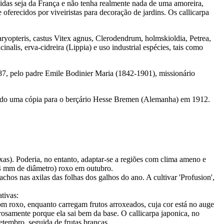
das seja da França e não tenha realmente nada de uma amoreira,
ferecidos por viveiristas para decoração de jardins. Os callicarpa
yopteris, castus Vitex agnus, Clerodendrum, holmskioldia, Petrea,
lis, erva-cidreira (Lippia) e uso industrial espécies, tais como
887, pelo padre Emile Bodinier Maria (1842-1901), missionário
nviado uma cópia para o berçário Hesse Bremen (Alemanha) em 1912.
as). Poderia, no entanto, adaptar-se a regiões com clima ameno e
 (4 mm de diâmetro) roxo em outubro.
hos nas axilas das folhas dos galhos do ano. A cultivar 'Profusion',
tivas:
om roxo, enquanto carregam frutos arroxeados, cuja cor está no auge
rosamente porque ela sai bem da base. O callicarpa japonica, no
etembro, seguida de frutas brancas.