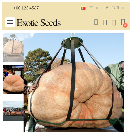
PT
€
EUR
+00 123 4567
Exotic Seeds