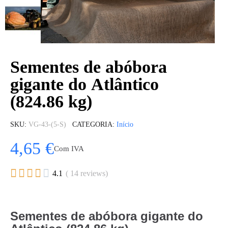
Sementes de abóbora
gigante do Atlântico
(824.86 kg)
SKU
VG-43-(5-S)
CATEGORIA
Início
4,65 €
Com IVA





4.1
( 14 reviews)
Sementes de abóbora gigante do