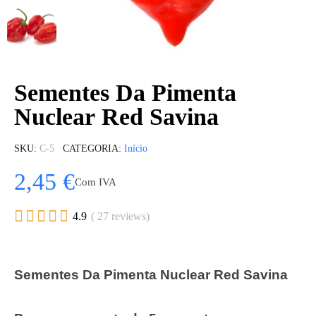
Sementes Da Pimenta
Nuclear Red Savina
SKU
C-5
CATEGORIA
Início
2,45 €
Com IVA





4.9
( 27 reviews)
Sementes Da Pimenta Nuclear Red Savina