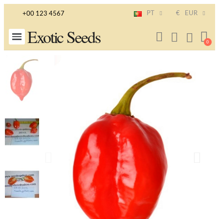
PT
€
EUR
+00 123 4567
Exotic Seeds