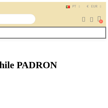
PT
€
EUR
Chile PADRON