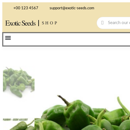
+00 123 4567
support@exotic-seeds.com
Exotic Seeds
SHOP