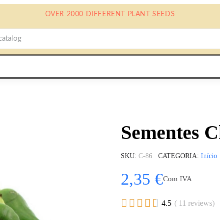
OVER 2000 DIFFERENT PLANT SEEDS
Sementes 
SKU
C-86
CATEGORIA
Início
2,35 €
Com IVA





4.5
( 11 reviews)