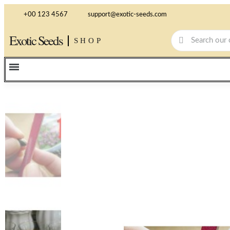
+00 123 4567
support@exotic-seeds.com
Exotic Seeds
SHOP