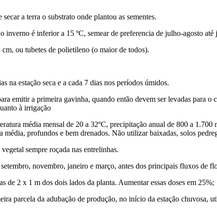
car a terra o substrato onde plantou as sementes.
inverno é inferior a 15 ºC, semear de preferencia de julho-agosto até j
 cm, ou tubetes de polietileno (o maior de todos).
ias na estação seca e a cada 7 dias nos períodos úmidos.
para emitir a primeira gavinha, quando então devem ser levadas para 
uanto à irrigação
mperatura média mensal de 20 a 32ºC, precipitação anual de 800 a 1.700 
xtura média, profundos e bem drenados. Não utilizar baixadas, solos ped
 vegetal sempre roçada nas entrelinhas.
tembro, novembro, janeiro e março, antes dos principais fluxos de fl
xas de 2 x 1 m dos dois lados da planta. Aumentar essas doses em 25%;
meira parcela da adubação de produção, no início da estação chuvosa, ut