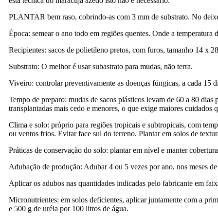
esta técnica do maracujá azedo isto não e necessário.
PLANTAR bem raso, cobrindo-as com 3 mm de substrato. No deixe se
Época: semear o ano todo em regiões quentes. Onde a temperatura do 
Recipientes: sacos de polietileno pretos, com furos, tamanho 14 x 28
Substrato: O melhor é usar subastrato para mudas, não terra.
Viveiro: controlar preventivamente as doenças fúngicas, a cada 15 d
Tempo de preparo: mudas de sacos plásticos levam de 60 a 80 dias 
transplantadas mais cedo e menores, o que exige maiores cuidados q
Clima e solo: próprio para regiões tropicais e subtropicais, com te
ou ventos frios. Evitar face sul do terreno. Plantar em solos de te
Práticas de conservação do solo: plantar em nível e manter cobertura
Adubação de produção: Adubar 4 ou 5 vezes por ano, nos meses de se
Aplicar os adubos nas quantidades indicadas pelo fabricante em fai
Micronutrientes: em solos deficientes, aplicar juntamente com a pri
e 500 g de uréia por 100 litros de água.