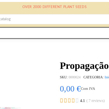
OVER 2000 DIFFERENT PLANT SEEDS
Propagação
SKU
0000024
CATEGORIA
Iní
0,00 €
Com IVA





4.1
( 7 reviews)