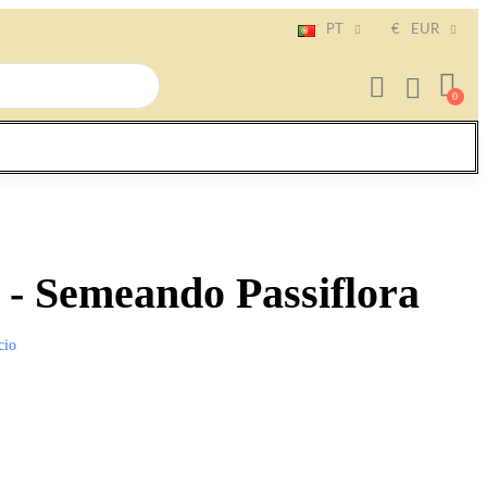
PT
€
EUR
 - Semeando Passiflora
cio