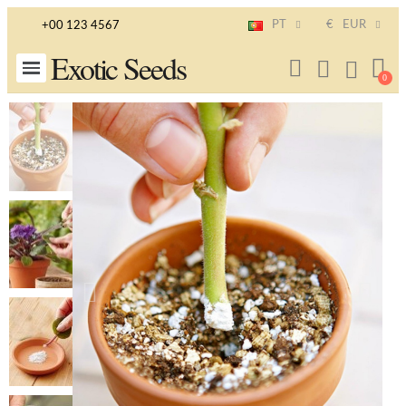
PT
€
EUR
+00 123 4567
Exotic Seeds