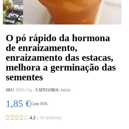
O pó rápido da hormona
de enraizamento,
enraizamento das estacas,
melhora a germinação das
sementes
SKU
RHP-(7g)
CATEGORIA
Início
1,85 €
Com IVA





4.2
( 16 reviews)