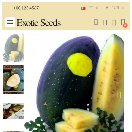
PT
€
EUR
+00 123 4567
Exotic Seeds