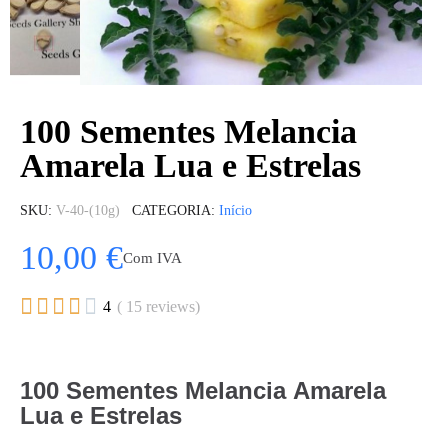
100 Sementes Melancia
Amarela Lua e Estrelas
SKU
V-40-(10g)
CATEGORIA
Início
10,00 €
Com IVA





4
( 15 reviews)
100 Sementes Melancia Amarela
Lua e Estrelas