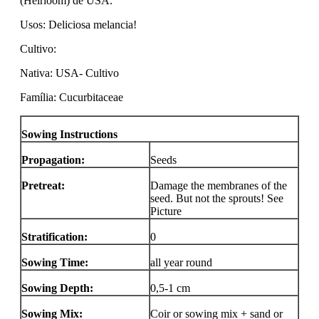
(Heirloom) de USA.
Usos: Deliciosa melancia!
Cultivo:
Nativa: USA- Cultivo
Família: Cucurbitaceae
Sowing Instructions
Propagation:
Seeds
Pretreat:
Damage the membranes of the
seed. But not the sprouts! See
Picture
Stratification:
0
Sowing Time:
all year round
Sowing Depth:
0,5-1 cm
Sowing Mix:
Coir or sowing mix + sand or