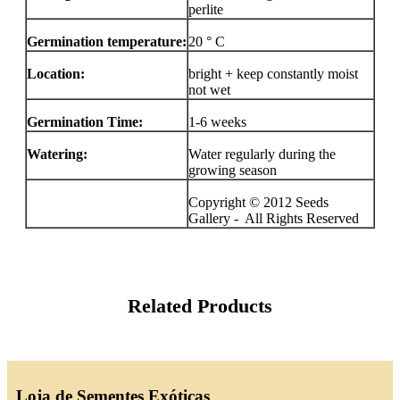
perlite
Germination temperature:
20 ° C
Location:
bright + keep constantly moist
not wet
Germination Time:
1-6 weeks
Watering:
Water regularly during the
growing season
Copyright © 2012 Seeds
Gallery - All Rights Reserved
Related Products
Loja de Sementes Exóticas