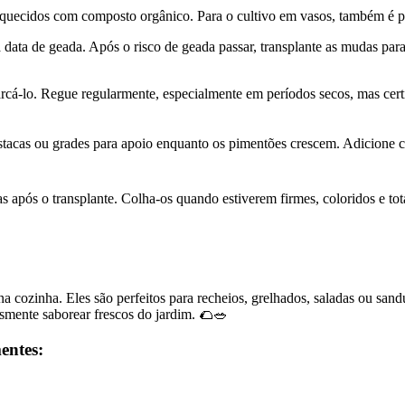
quecidos com composto orgânico. Para o cultivo em vasos, também é po
a data de geada. Após o risco de geada passar, transplante as mudas par
rcá-lo. Regue regularmente, especialmente em períodos secos, mas certi
stacas ou grades para apoio enquanto os pimentões crescem. Adicione co
as após o transplante. Colha-os quando estiverem firmes, coloridos e to
a cozinha. Eles são perfeitos para recheios, grelhados, saladas ou san
lesmente saborear frescos do jardim. 🌮🥗
entes: