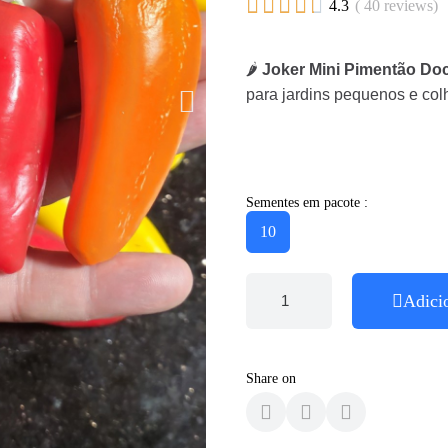





4.3
( 40 reviews)
🌶️
Joker Mini Pimentão Do
para jardins pequenos e col
Sementes em pacote :
10
Adici
Share on