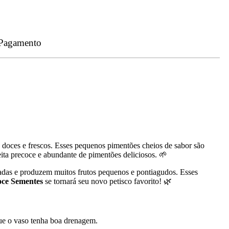
 Pagamento
doces e frescos. Esses pequenos pimentões cheios de sabor são
eita precoce e abundante de pimentões deliciosos. 🌱
icadas e produzem muitos frutos pequenos e pontiagudos. Esses
oce Sementes
se tornará seu novo petisco favorito! 🌿
 que o vaso tenha boa drenagem.