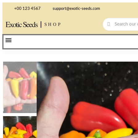
+00 123 4567
support@exotic-seeds.com
Exotic Seeds
SHOP