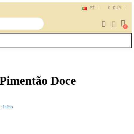
PT
€
EUR
 Pimentão Doce
A
Início