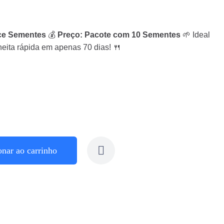
ce Sementes
💰
Preço: Pacote com 10 Sementes
🌱 Ideal
heita rápida em apenas 70 dias! 🍴
onar ao carrinho