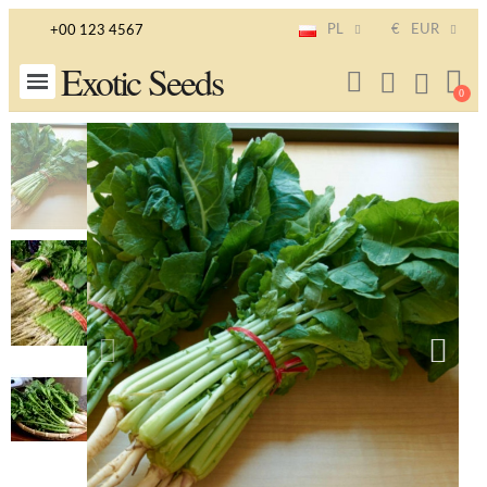
PL
€
EUR
+00 123 4567
Exotic Seeds