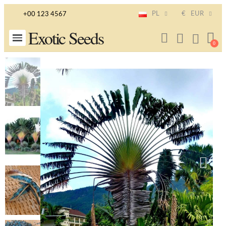
PL
€
EUR
+00 123 4567
Exotic Seeds