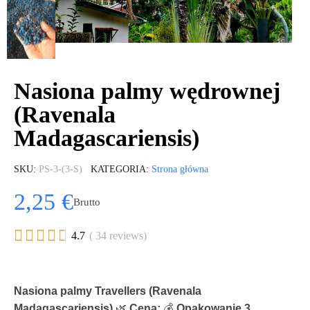
Nasiona palmy wędrownej
(Ravenala
Madagascariensis)
SKU
PS-3-(3-S)
KATEGORIA
Strona główna
2,25 €
Brutto





4.7
( 34 reviews)
Nasiona palmy Travellers (Ravenala
Madagascariensis)
🌿
Cena:
💰
Opakowanie 3