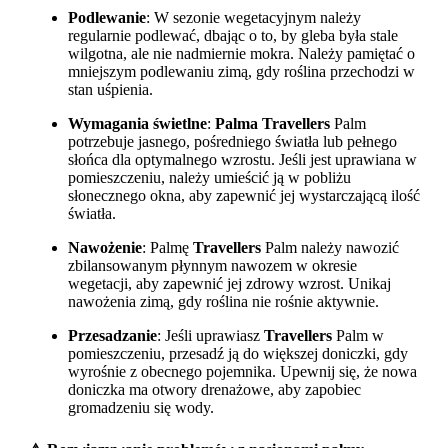
Podlewanie
: W sezonie wegetacyjnym należy
regularnie podlewać, dbając o to, by gleba była stale
wilgotna, ale nie nadmiernie mokra. Należy pamiętać o
mniejszym podlewaniu zimą, gdy roślina przechodzi w
stan uśpienia.
Wymagania świetlne
:
Palma Travellers
Palm
potrzebuje jasnego, pośredniego światła lub pełnego
słońca dla optymalnego wzrostu. Jeśli jest uprawiana w
pomieszczeniu, należy umieścić ją w pobliżu
słonecznego okna, aby zapewnić jej wystarczającą ilość
światła.
Nawożenie
: Palmę
Travellers
Palm należy nawozić
zbilansowanym płynnym nawozem w okresie
wegetacji, aby zapewnić jej zdrowy wzrost. Unikaj
nawożenia zimą, gdy roślina nie rośnie aktywnie.
Przesadzanie
: Jeśli uprawiasz
Travellers
Palm w
pomieszczeniu, przesadź ją do większej doniczki, gdy
wyrośnie z obecnego pojemnika. Upewnij się, że nowa
doniczka ma otwory drenażowe, aby zapobiec
gromadzeniu się wody.