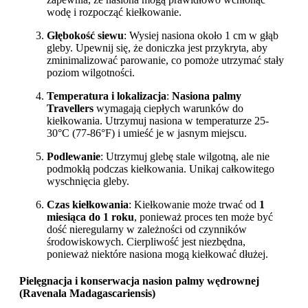
wodę i rozpocząć kiełkowanie.
Głębokość siewu
: Wysiej nasiona około 1 cm w głąb
gleby. Upewnij się, że doniczka jest przykryta, aby
zminimalizować parowanie, co pomoże utrzymać stały
poziom wilgotności.
Temperatura i lokalizacja
:
Nasiona palmy
Travellers
wymagają ciepłych warunków do
kiełkowania. Utrzymuj nasiona w temperaturze 25-
30°C (77-86°F) i umieść je w jasnym miejscu.
Podlewanie
: Utrzymuj glebę stale wilgotną, ale nie
podmokłą podczas kiełkowania. Unikaj całkowitego
wyschnięcia gleby.
Czas kiełkowania
: Kiełkowanie może trwać od
1
miesiąca do 1 roku
, ponieważ proces ten może być
dość nieregularny w zależności od czynników
środowiskowych. Cierpliwość jest niezbędna,
ponieważ niektóre nasiona mogą kiełkować dłużej.
Pielęgnacja i konserwacja nasion palmy wędrownej
(Ravenala Madagascariensis)