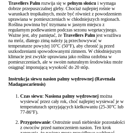
Travellers Palm
rozwija się w
pełnym słońcu
i wymaga
dobrze przepuszczalnej gleby. Chociaż najlepiej rośnie w
warunkach tropikalnych, może być również z powodzeniem
uprawiana w pomieszczeniach w chłodniejszych regionach.
Roślina powinna być trzymana w jasnym miejscu z
regularnym podlewaniem podczas sezonu wegetacyjnego.
Ważne jest, aby pamiętać, że
Travellers Palm
jest wrażliwa
na mróz, dlatego zimą należy ją przechowywać w
temperaturze powyżej 10°C (50°F), aby chronić ją przed
uszkodzeniami spowodowanymi zimnem. W chłodniejszym
klimacie jest zwykle uprawiana jako roślina ozdobna w
pomieszczeniach, ale w swoim naturalnym środowisku może
osiągnąć imponującą wysokość do 20 stóp.
Instrukcja siewu nasion palmy wędrownej (Ravenala
Madagascariensis)
Czas siewu
:
Nasiona palmy wędrownej
można
wysiewać przez cały rok, choć najlepiej wysiewać je w
temperaturach sprzyjających kiełkowaniu (25-30°C lub
77-86°F).
Przygotowanie
: Ostrożnie usuń niebieskie pozostałości
z owoców przed namoczeniem nasion. Ten krok
zapewnia, że nasiona mogą prawidłowo wchłonąć