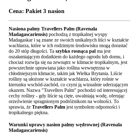
Cena:
Pakiet 3 nasion
Nasiona palmy Travellers Palm (Ravenala
Madagascariensis)
pochodzą z tropikalnej wyspy
Madagaskar i są znane ze swoich unikalnych liści w kształcie
wachlarza, które w ich rodzimym środowisku mogą dorastać
do 20 stóp długości. Ta
szybko rosnąca pal
ma jest
oszałamiającym dodatkiem do każdego ogrodu lub domu, i
chociaż rozwija się na zewnątrz w klimacie tropikalnym, jest
powszechnie uprawiana jako roślina wewnętrzna w
chłodniejszym klimacie, takim jak Wielka Brytania. Liście
rośliny są ułożone w kształcie wachlarza, który rośnie w
kierunku wschód-zachód, co czyni ją wizualnie uderzającym
okazem. Nazwa "Travellers Palm" pochodzi od interesującej
cechy rośliny - gdy liście są cięte, uwalniają wodę, oferując
orzeźwienie spragnionym podróżnikom na wolności. To
sprawia, że
Travellers Palm
jest symbolem odporności i
tropikalnego piękna.
Warunki uprawy nasion palmy wędrownej (Ravenala
Madagascariensis)