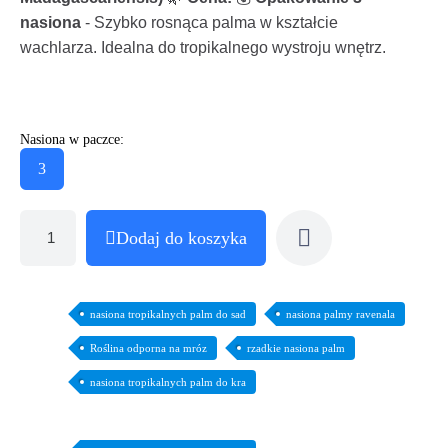
nasiona
- Szybko rosnąca palma w kształcie
wachlarza. Idealna do tropikalnego wystroju wnętrz.
Nasiona w paczce:
3
Dodaj do koszyka
nasiona tropikalnych palm do sad
nasiona palmy ravenala
Roślina odporna na mróz
rzadkie nasiona palm
nasiona tropikalnych palm do kra