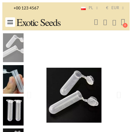
PL
€
EUR
+00 123 4567
Exotic Seeds