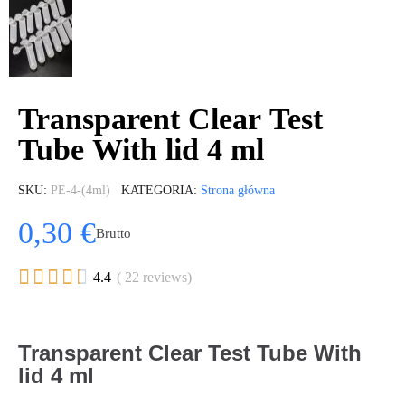
Transparent Clear Test
Tube With lid 4 ml
SKU
PE-4-(4ml)
KATEGORIA
Strona główna
0,30 €
Brutto





4.4
( 22 reviews)
Transparent Clear Test Tube With
lid 4 ml