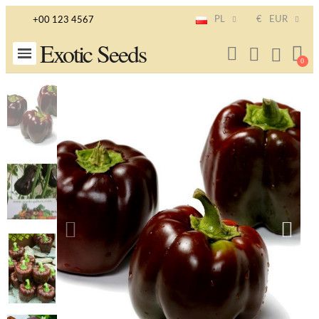
PL
€
EUR
+00 123 4567
Exotic Seeds