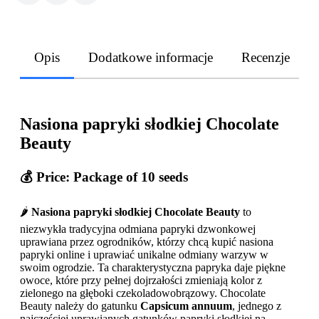
Opis
Dodatkowe informacje
Recenzje
Nasiona papryki słodkiej Chocolate
Beauty
💰 Price: Package of 10 seeds
🌶️
Nasiona papryki słodkiej Chocolate Beauty
to
niezwykła tradycyjna odmiana papryki dzwonkowej
uprawiana przez ogrodników, którzy chcą kupić nasiona
papryki online i uprawiać unikalne odmiany warzyw w
swoim ogrodzie. Ta charakterystyczna papryka daje piękne
owoce, które przy pełnej dojrzałości zmieniają kolor z
zielonego na głęboki czekoladowobrązowy. Chocolate
Beauty należy do gatunku
Capsicum annuum
, jednego z
najczęściej uprawianych gatunków papryki słodkiej na