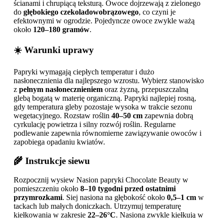
ścianami i chrupiącą teksturą. Owoce dojrzewają z zielonego
do
głębokiego czekoladowobrązowego
, co czyni je
efektownymi w ogrodzie. Pojedyncze owoce zwykle ważą
około
120–180 gramów
.
☀️ Warunki uprawy
Papryki wymagają ciepłych temperatur i dużo
nasłonecznienia dla najlepszego wzrostu. Wybierz stanowisko
z
pełnym nasłonecznieniem
oraz żyzną, przepuszczalną
glebą bogatą w materię organiczną. Papryki najlepiej rosną,
gdy temperatura gleby pozostaje wysoka w trakcie sezonu
wegetacyjnego. Rozstaw roślin
40–50 cm
zapewnia dobrą
cyrkulację powietrza i silny rozwój roślin. Regularne
podlewanie zapewnia równomierne zawiązywanie owoców i
zapobiega opadaniu kwiatów.
🌾 Instrukcje siewu
Rozpocznij wysiew Nasion papryki Chocolate Beauty w
pomieszczeniu około
8–10 tygodni przed ostatnimi
przymrozkami
. Siej nasiona na głębokość około
0,5–1 cm
w
tackach lub małych doniczkach. Utrzymuj temperaturę
kiełkowania w zakresie
22–26°C
. Nasiona zwykle kiełkują w