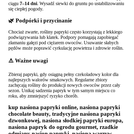
ciągu
7–14 dni
. Wysadź siewki do gruntu po ustabilizowaniu
się ciepłej pogody.
🌿 Podpórki i przycinanie
Chociaż zwarte, rośliny papryki często korzystają z lekkiego
podwiązywania lub klatek. Podpory pomagają zapobiegać
złamaniu gałęzi pod ciężarem owoców. Usuwanie słabych
pędów może poprawić cyrkulację powietrza i zdrowie roślin.
⚠️ Ważne uwagi
Zbieraj papryki, gdy osiągną pełny czekoladowy kolor dla
najlepszych walorów smakowych. Regularne zbiory
zachęcają rośliny do produkcji nowych owoców przez cały
sezon. Unikaj sadzenia papryk w tym samym miejscu co
roku, aby zmniejszyć ryzyko chorób.
kup nasiona papryki online, nasiona papryki
chocolate beauty, tradycyjne nasiona papryki
dzwonkowej, nasiona słodkiej papryki europa,
nasiona papryk do ogrodu gourmet, rzadkie
odmiany nasion papryki, nasiona warzyw