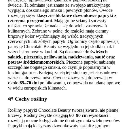
świecie. Ta odmiana jest znana ze swojego atrakcyjnego
wyglądu, doskonałego smaku i pewnych plonów. Owoce
rozwijają się w klasyczne
blokowe dzwonkowe papryki z
czterema przegrodami
. Mają grube ściany i soczysty
miąższ, co sprawia, że nadają się do wielu zastosowań
kulinarnych. Zebrane w pełnej dojrzałości mają ciemny
brązowy kolor wyróżniający się wśród tradycyjnych
czerwonych lub żółtych papryk. Ogrodnicy często uprawiają
paprykę Chocolate Beauty ze względu na jej słodki smak i
wszechstronność w kuchni. Są doskonałe do
świeżych
sałatek, pieczenia, grillowania, nadziewania, sauté oraz
potraw śródziemnomorskich
. Pieczone papryki nabierają
szczególnie bogatego smaku, co czyni je popularnymi w
kuchni gourmet. Kolejną zaletą tej odmiany jest stosunkowo
wczesna dojrzewalność. Owoce zazwyczaj dojrzewają w
około
65–70 dni
po pikowaniu, co pozwala na udaną uprawę
w wielu europejskich klimatach.
🌱 Cechy rośliny
Rośliny papryki Chocolate Beauty tworzą zwarte, ale plenne
krzewy. Rośliny zwykle osiągają
60–90 cm wysokości
i
rozwijają mocne łodygi zdolne do utrzymania wielu owoców.
Papryki mają klasyczny dzwonkowaty kształt z grubymi