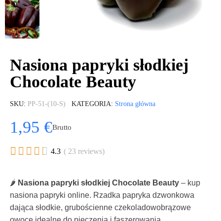
Nasiona papryki słodkiej
Chocolate Beauty
SKU
PP-51-(10-S)
KATEGORIA
Strona główna
1,95 €
Brutto





4.3
( 23 reviews)
🌶️
Nasiona papryki słodkiej Chocolate Beauty
– kup
nasiona papryki online. Rzadka papryka dzwonkowa
dająca słodkie, grubościenne czekoladowobrązowe
owoce idealne do pieczenia i faszerowania.