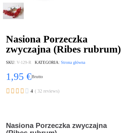
Nasiona Porzeczka
zwyczajna (Ribes rubrum)
SKU
V-129-R
KATEGORIA
Strona główna
1,95 €
Brutto





4
( 32 reviews)
Nasiona Porzeczka zwyczajna
(Ribes rubrum)