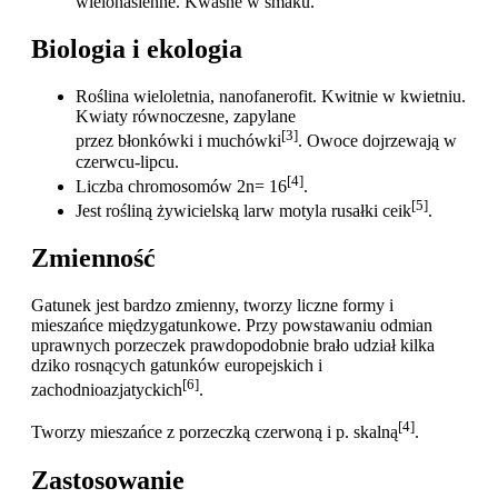
wielonasienne. Kwaśne w smaku.
Biologia i ekologia
Roślina wieloletnia, nanofanerofit. Kwitnie w kwietniu.
Kwiaty równoczesne, zapylane
[3]
przez błonkówki i muchówki
. Owoce dojrzewają w
czerwcu-lipcu.
[4]
Liczba chromosomów 2n= 16
.
[5]
Jest rośliną żywicielską larw motyla rusałki ceik
.
Zmienność
Gatunek jest bardzo zmienny, tworzy liczne formy i
mieszańce międzygatunkowe. Przy powstawaniu odmian
uprawnych porzeczek prawdopodobnie brało udział kilka
dziko rosnących gatunków europejskich i
[6]
zachodnioazjatyckich
.
[4]
Tworzy mieszańce z porzeczką czerwoną i p. skalną
.
Zastosowanie