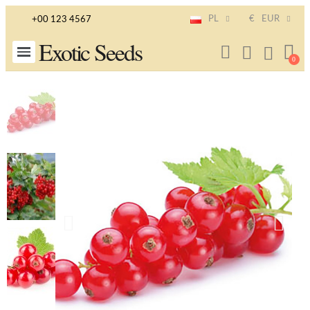
PL
€
EUR
+00 123 4567
Exotic Seeds