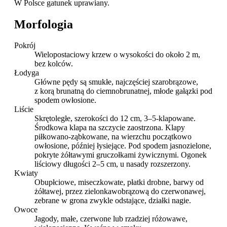
W Polsce gatunek uprawiany.
Morfologia
Pokrój
Wielopostaciowy krzew o wysokości do około 2 m,
bez kolców.
Łodyga
Główne pędy są smukłe, najczęściej szarobrązowe,
z korą brunatną do ciemnobrunatnej, młode gałązki pod
spodem owłosione.
Liście
Skrętoległe, szerokości do 12 cm, 3–5-klapowane.
Środkowa klapa na szczycie zaostrzona. Klapy
piłkowano-ząbkowane, na wierzchu początkowo
owłosione, później łysiejące. Pod spodem jasnozielone,
pokryte żółtawymi gruczołkami żywicznymi. Ogonek
liściowy długości 2–5 cm, u nasady rozszerzony.
Kwiaty
Obupłciowe, miseczkowate, płatki drobne, barwy od
żółtawej, przez zielonkawobrązową do czerwonawej,
zebrane w grona zwykle odstające, działki nagie.
Owoce
Jagody, małe, czerwone lub rzadziej różowawe,