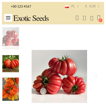
PL
€
EUR
+00 123 4567
Exotic Seeds