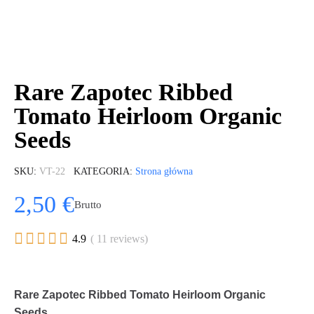
Rare Zapotec Ribbed
Tomato Heirloom Organic
Seeds
SKU
VT-22
KATEGORIA
Strona główna
2,50 €
Brutto





4.9
( 11 reviews)
Rare Zapotec Ribbed Tomato Heirloom Organic
Seeds