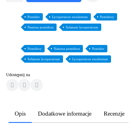
Pomidor
Lycopersicon esculentum
Pomidory
Nasiona pomidora
Solanum lycopersicum
Pomidory
Nasiona pomidora
Pomidor
Solanum lycopersicum
Lycopersicon esculentum
Udostępnij na
Opis
Dodatkowe informacje
Recenzje