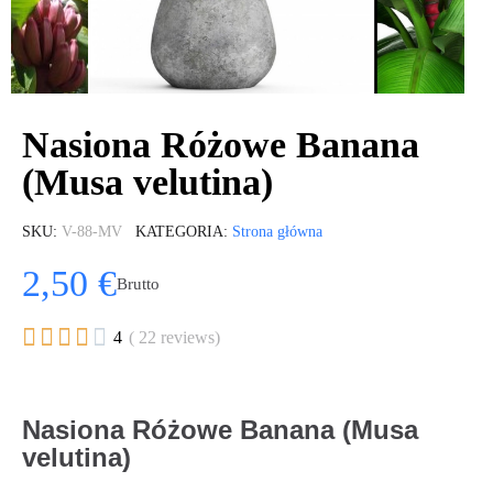
Nasiona Różowe Banana
(Musa velutina)
SKU
V-88-MV
KATEGORIA
Strona główna
2,50 €
Brutto





4
( 22 reviews)
Nasiona Różowe Banana (Musa
velutina)