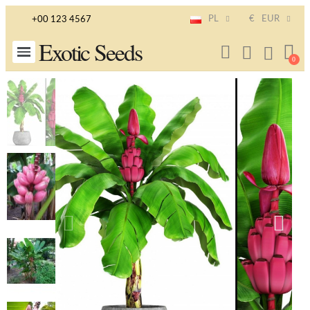
PL
€
EUR
+00 123 4567
Exotic Seeds